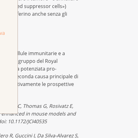
id-derived suppressor cells»)
a proliferino anche senza gli
iva
queste cellule immunitarie e a
e con un gruppo del Royal
rapeutica potenziata pro-
ora la seconda causa principale di
ignificativamente le prospettive
 Kozma SC, Thomas G, Rosivatz E,
n be enhanced in mouse models and
oi: 10.1172/JCI40535
ro R, Guccini I, Da Silva-Alvarez S,