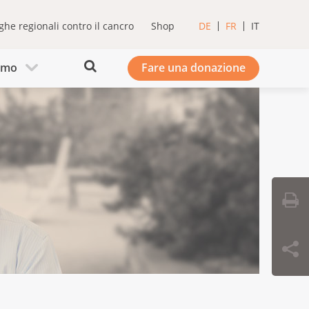
ghe regionali contro il cancro
Shop
DE
FR
IT
iamo
Fare una donazione