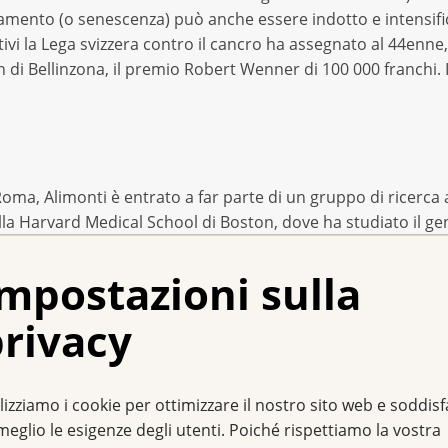
amento (o senescenza) può anche essere indotto e intensifi
ativi la Lega svizzera contro il cancro ha assegnato al 44enn
h di Bellinzona, il premio Robert Wenner di 100 000 franchi.
oma, Alimonti è entrato a far parte di un gruppo di ricerca
lla Harvard Medical School di Boston, dove ha studiato il g
ali» che impediscono la degenerazione e la moltiplicazione 
PTEN
può essere sufficiente ad innescare lo sviluppo di un 
mpostazioni sulla
li paradossalmente diventano senescenti e smettono di molt
ori nutrono ottimismo, visto che le cellule tumorali possono 
rivacy
e farmacologiche. «Riteniamo che la terapia pro-senescenza
ffermato il team di Alimonti in un articolo specialistico.
lizziamo i cookie per ottimizzare il nostro sito web e soddis
in Svizzera e ha fondato il proprio gruppo di ricerca, il team
meglio le esigenze degli utenti. Poiché rispettiamo la vostra
 hanno notato che una certa classe di cellule immunitarie pu