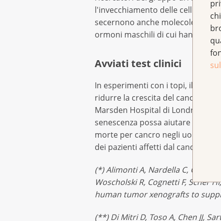
pr
l'invecchiamento delle cellule tu
chi
secernono anche molecole di segna
br
ormoni maschili di cui hanno norm
qu
fo
Avviati test clinici
sul
In esperimenti con i topi, il team 
ridurre la crescita del cancro co
Marsden Hospital di Londra ha avvi
senescenza possa aiutare anche i p
morte per cancro negli uomini, so
dei pazienti affetti dal cancro dell
(*) Alimonti A, Nardella C, Chen 
Woscholski R, Cognetti F, Scher H
human tumor xenografts to suppres
(**) Di Mitri D, Toso A, Chen JJ, Sa