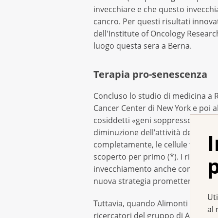
invecchiare e che questo invecchi
cancro. Per questi risultati innov
dell'Institute of Oncology Researc
luogo questa sera a Berna.
Terapia pro-senescenza
Concluso lo studio di medicina a R
Cancer Center di New York e poi a
cosiddetti «geni soppressori tumor
diminuzione dell'attività del gene
I
completamente, le cellule tumora
scoperto per primo (*). I ricercat
p
invecchiamento anche con sostanz
nuova strategia promettente», ha a
Uti
Tuttavia, quando Alimonti è venuto 
al 
ricercatori del gruppo di Alimonti