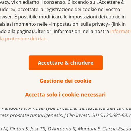
ivacy, vi chiediamo il consenso. Cliccando su «Accettare &
morali (**). Queste cellule immunitarie (dette MDSC o «myelo
udere», accettate la registrazione dei cookie nel vostro
lazione che assicurano che le cellule tumorali della prostat
owser. È possibile modificare le impostazioni dei cookie in
almente bisogno per la loro crescita.
alsiasi momento nelle «Impostazioni sulla privacy» (link in
ndo alla pagina).Ulteriori informazioni nella nostra
informat
la protezione dei dati
.
di Alimonti è riuscito a neutralizzare l'influenza dannosa di 
n una terapia pro-senescenza. Ora Alimonti, in collaborazion
Accettare & chiudere
ato due studi clinici per verificare se la terapia immunote
azienti. Poiché in Svizzera i tumori della prostata sono anc
no urgentemente necessarie nuove terapie che migliorino s
Gestione dei cookie
a prostata.
Accetta solo i cookie necessari
Z, Clohessy JG, Carracedo A, Trotman LC, Cheng K, Varmeh S,
I, Pandolfi PP. A novel type of cellular senescence that ca
s prostate tumorigenesis. J Clin Invest. 2010;120:681-93. d
rti M, Pinton S, Jost TR, D'Antuono R, Montani E, Garcia-Escude