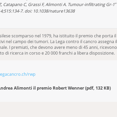
+
 Catapano C, Grassi F, Alimonti A. Tumour-infiltrating Gr-1
4;515:134-7. doi: 10.1038/nature13638
silese scomparso nel 1979, ha istituito il premio che port
attivi nel campo dei tumori. La Lega contro il cancro assegna
le. I premiati, che devono avere meno di 45 anni, ricevono 
 di ricerca in corso e 20 000 franchi a libera disposizione.
egacancro.ch/rwp
ndrea Alimonti il premio Robert Wenner
(
pdf
,
132 KB
)