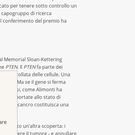
cato per tenere sotto controllo un
e, capogruppo di ricerca
 Il conferimento del premio ha
 al Memorial Sloan-Kettering
ene
PTEN
. Il
PTEN
fa parte dei
incontrollata delle cellule. Una
tumore. Ma se il gene si ferma
iplicarsi, come Alimonti ha
essere portate allo stato di
 per il cancro costituisca una
fare
 ha fatto un'altra scoperta: i
ò invadere il tumore - e annullare