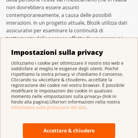
non dovrebbero essere assunti
contemporaneamente, a causa delle possibili
interazioni. In un progetto attuale, Blozik utilizza dati
assicurativi per esaminare la continuità di
trattamento delle persone affette da un cancro e i
problemi che possono insorgere nelle interfacce.
Impostazioni sulla privacy
25,4 milioni di franchi per 166 progetti di ricerca
Utilizziamo i cookie per ottimizzare il nostro sito web e
soddisfare al meglio le esigenze degli utenti. Poiché
rispettiamo la vostra privacy, vi chiediamo il consenso.
Le conoscenze accumulate dai pazienti sul loro stato
Cliccando su «Accettare & chiudere», accettate la
di salute, ma anche i dati delle casse malati sono
registrazione dei cookie nel vostro browser. È possibile
esempi di fonti di sapere lungamente trascurate da
modificare le impostazioni dei cookie in qualsiasi
momento nelle «Impostazioni sulla privacy» (link in
cui ora possono attingere gli scienziati per conseguire
fondo alla pagina).Ulteriori informazioni nella nostra
ulteriori progressi nel trattamento e nell’assistenza
informativa sulla protezione dei dati
.
dei pazienti affetti da tumori. Inoltre, gli esempi
mostrati rafforzano la fondazione Ricerca svizzera
contro il cancro e la Lega svizzera contro il cancro nel
Accettare & chiudere
loro intento di promuovere la più ampia varietà