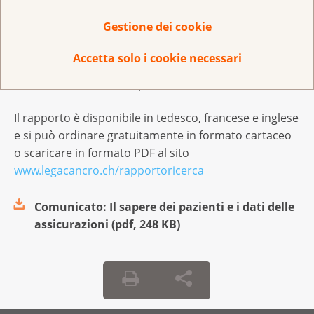
possibile di ricerche sui tumori. Il rapporto presenta
Gestione dei cookie
l’attività di promozione della ricerca di queste due
organizzazioni, che nell’anno trascorso hanno
Accetta solo i cookie necessari
sostenuto congiuntamente 166 progetti di ricerca con
una somma totale di 25,4 milioni di franchi.
Il rapporto è disponibile in tedesco, francese e inglese
e si può ordinare gratuitamente in formato cartaceo
o scaricare in formato PDF al sito
www.legacancro.ch/rapportoricerca
Comunicato: Il sapere dei pazienti e i dati delle
assicurazioni
(
pdf
,
248 KB
)