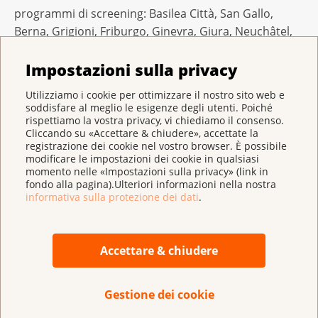
programmi di screening: Basilea Città, San Gallo,
Berna, Grigioni, Friburgo, Ginevra, Giura, Neuchâtel,
Ticino, Turgovia, Vaud e Vallese. La Lega svizzera
Impostazioni sulla privacy
contro il cancro chiede ai cantoni di mantenere i
programmi esistenti e di organizzarne di nuovi.
Utilizziamo i cookie per ottimizzare il nostro sito web e
soddisfare al meglio le esigenze degli utenti. Poiché
Nel suo rapporto pubblicato in febbraio 2014, lo Swiss
rispettiamo la vostra privacy, vi chiediamo il consenso.
Cliccando su «Accettare & chiudere», accettate la
Medical Board, un organo svizzero che valuta le
registrazione dei cookie nel vostro browser. È possibile
prestazioni mediche, giunse alla conclusione che i
modificare le impostazioni dei cookie in qualsiasi
programmi di mammografia esistenti dovevano
momento nelle «Impostazioni sulla privacy» (link in
fondo alla pagina).Ulteriori informazioni nella nostra
proseguire fino alla scadenza e che non se dovevano
informativa sulla protezione dei dati
.
introdurre di nuovi. Tuttavia, per poter esprimere una
valutazione indicativa dell'efficacia e dell'economicità
di un programma è necessario che sia garantita una
Accettare & chiudere
durata di realizzazione di almeno otto anni. Lo
stabilisce l'apposita ordinanza del Consiglio federale
Gestione dei cookie
(1).