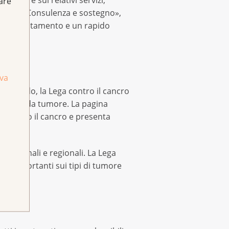
fare
ancro», «Consulenza e sostegno»,
lice orientamento e un rapido
o
iva
tal modo, la Lega contro il cancro
 affette da tumore. La pagina
ra contro il cancro e presenta
o cantonali e regionali. La Lega
 più importanti sui tipi di tumore