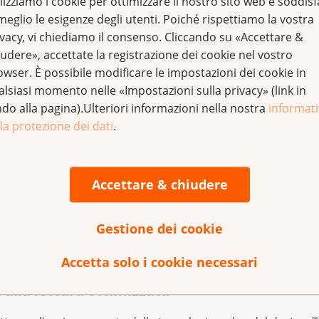
lizziamo i cookie per ottimizzare il nostro sito web e soddis
d esempio con grafici informativi animati. Le rubriche «Il c
meglio le esigenze degli utenti. Poiché rispettiamo la vostra
 «Aiutateci» e «Chi siamo» offrono agli interessati un semp
ivacy, vi chiediamo il consenso. Cliccando su «Accettare &
udere», accettate la registrazione dei cookie nel vostro
owser. È possibile modificare le impostazioni dei cookie in
alsiasi momento nelle «Impostazioni sulla privacy» (link in
enze per temi e domande riguardanti il cancr
ndo alla pagina).Ulteriori informazioni nella nostra
informat
la protezione dei dati
.
enze è completamente rivolta alle domande degli utenti. In 
 ancora di più e in modo semplice le esigenze delle persone
 digitale centrale per tutte le informazioni della Lega svizze
Accettare & chiudere
, i visitatori accedono ai servizi delle leghe contro il cancr
Gestione dei cookie
ici interattivi che, ad esempio, presentano in sintesi le cifre
Accetta solo i cookie necessari
 alla lettura ottimizzata