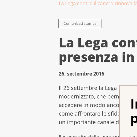
La Lega contro il cancro rinnova l
Comunicati stampa
La Lega cont
presenza in
26. settembre 2016
ll 26 settembre la Lega contro
modernizzato, che permette all
I
accedere in modo ancora più s
p
come affrontare le sfide della 
un importante canale di comu
Il nuovo sito della Lega contro il 