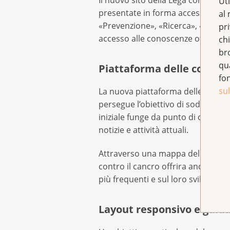
Uti
presentate in forma accessibile, a
al 
«Prevenzione», «Ricerca», «Shop»,
pr
accesso alle conoscenze offerte.
chi
br
qu
Piattaforma delle conosc
fo
sul
La nuova piattaforma delle conosc
persegue l’obiettivo di soddisfare
iniziale funge da punto di contatto
notizie e attività attuali.
Attraverso una mappa della Svizzera
contro il cancro offrira anche graf
più frequenti e sul loro sviluppo.
Layout responsivo e guida