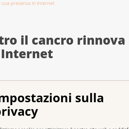
a sua presenza in Internet
ro il cancro rinnova 
 Internet
 il cancro si presenta con un sito Internet completame
e persone affette da tumore, ai loro congiunti e alle 
mpostazioni sulla
emplice alle informazioni riguardanti il cancro e di 
rivacy
malattia. Con 2,3 milioni di visite nel 2015, il sito we
nicazione.
cancro attende gli utenti con ampie informazioni sul tema dei t