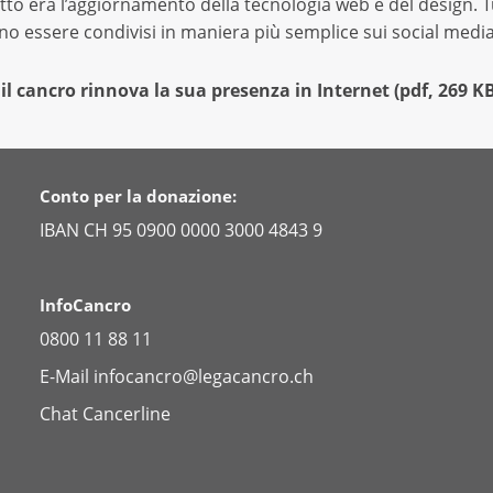
tto era l’aggiornamento della tecnologia web e del design. Tut
no essere condivisi in maniera più semplice sui social media
il cancro rinnova la sua presenza in Internet
(
pdf
,
269 K
Conto per la donazione:
IBAN CH 95 0900 0000 3000 4843 9
InfoCancro
0800 11 88 11
E-Mail
infocancro@legacancro.ch
Chat
Cancerline