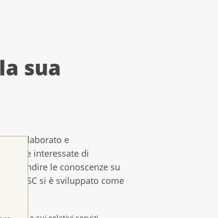
la sua
nte rielaborato e
persone interessate di
approfondire le conoscenze su
b della LSC si è sviluppato come
umori e sui relativi servizi,