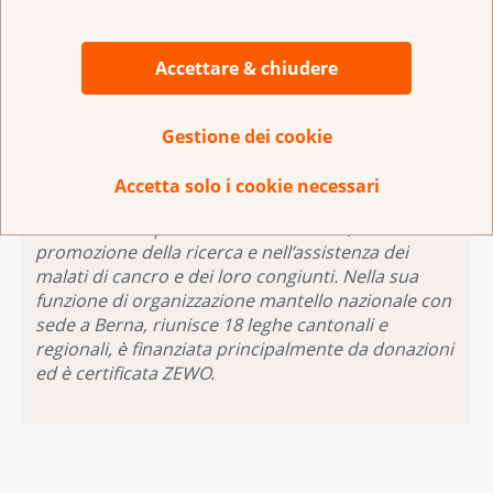
diffondere in modo più ampio quello che fa
concretamente la Lega contro il cancro».
Accettare & chiudere
Gestione dei cookie
La
Lega svizzera contro il cancro
è
Accetta solo i cookie necessari
un’organizzazione di utilità pubblica attiva da più di
110 anni nella prevenzione del cancro, nella
promozione della ricerca e nell’assistenza dei
malati di cancro e dei loro congiunti. Nella sua
funzione di organizzazione mantello nazionale con
sede a Berna, riunisce 18 leghe cantonali e
regionali, è finanziata principalmente da donazioni
ed è certificata ZEWO.