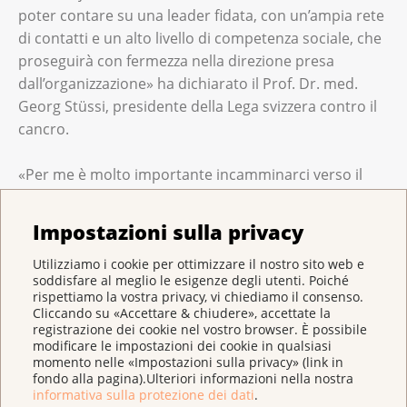
poter contare su una leader fidata, con un’ampia rete
di contatti e un alto livello di competenza sociale, che
proseguirà con fermezza nella direzione presa
dall’organizzazione» ha dichiarato il Prof. Dr. med.
Georg Stüssi, presidente della Lega svizzera contro il
cancro.
«Per me è molto importante incamminarci verso il
futuro come una Lega contro il cancro forte, presente
ed efficace: uniti contro il cancro! Con una
Impostazioni sulla privacy
prevenzione del cancro basata sull’evidenza, con la
promozione della ricerca contro il cancro, con
Utilizziamo i cookie per ottimizzare il nostro sito web e
soddisfare al meglio le esigenze degli utenti. Poiché
l’informazione indipendente dei pazienti e con
rispettiamo la vostra privacy, vi chiediamo il consenso.
l’accompagnamento completo e a bassa soglia delle
Cliccando su «Accettare & chiudere», accettate la
registrazione dei cookie nel vostro browser. È possibile
persone colpite e della loro cerchia» ha affermato
modificare le impostazioni dei cookie in qualsiasi
Mirjam Weber. «Da parte mia, mi impegnerò
momento nelle «Impostazioni sulla privacy» (link in
all’insegna della continuità per rafforzare
fondo alla pagina).Ulteriori informazioni nella nostra
informativa sulla protezione dei dati
.
l’associazione e l’organizzazione mantello e per