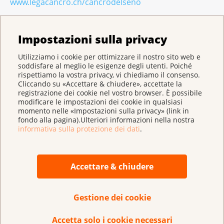
www.legacancro.ch/cancrodelseno
Impostazioni sulla privacy
I numeri del cancro del seno in Svizzera
Utilizziamo i cookie per ottimizzare il nostro sito web e
soddisfare al meglio le esigenze degli utenti. Poiché
Ogni anno in tutta la Svizzera
si ammalano di
rispettiamo la vostra privacy, vi chiediamo il consenso.
Cliccando su «Accettare & chiudere», accettate la
tumore al seno
6550
persone (6500 donne e 50
registrazione dei cookie nel vostro browser. È possibile
uomini).
modificare le impostazioni dei cookie in qualsiasi
momento nelle «Impostazioni sulla privacy» (link in
Ogni anno in Svizzera
muoiono per cancro del
fondo alla pagina).Ulteriori informazioni nella nostra
seno
1400
persone.
informativa sulla protezione dei dati
.
Il
5-10%
di tutti i casi di cancro del seno che
colpiscono le donne sono riconducibili a
Accettare & chiudere
predisposizione genetica.
Il
20%
di tutte le donne ha meno di 50 anni al
Gestione dei cookie
momento della diagnosi.
Accetta solo i cookie necessari