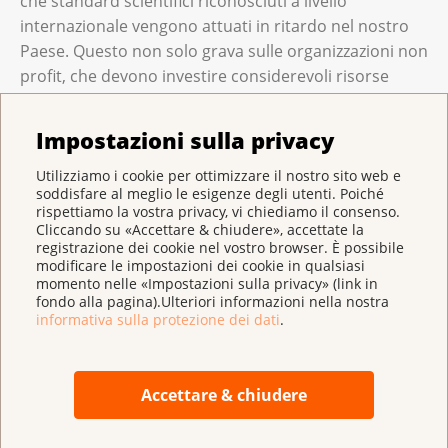
che standard scientifici riconosciuti a livello
internazionale vengono attuati in ritardo nel nostro
Paese. Questo non solo grava sulle organizzazioni non
profit, che devono investire considerevoli risorse
finanziarie e di personale, ma rallenta anche lo
sviluppo basato sull’evidenza scientifica del sistema
Impostazioni sulla privacy
sanitario nel suo complesso.
Utilizziamo i cookie per ottimizzare il nostro sito web e
soddisfare al meglio le esigenze degli utenti. Poiché
rispettiamo la vostra privacy, vi chiediamo il consenso.
La diagnosi precoce deve essere
Cliccando su «Accettare & chiudere», accettate la
ulteriormente perfezionata
registrazione dei cookie nel vostro browser. È possibile
modificare le impostazioni dei cookie in qualsiasi
momento nelle «Impostazioni sulla privacy» (link in
Affinché tutte le persone appartenenti al gruppo
fondo alla pagina).Ulteriori informazioni nella nostra
bersaglio abbiano accesso a una diagnosi precoce di
informativa sulla protezione dei dati
.
qualità garantita ed esente da franchigia, è necessaria
innanzitutto l’introduzione di programmi di screening
su tutto il territorio svizzero. La Lega contro il cancro
Accettare & chiudere
si impegna affinché tutti in Svizzera abbiano accesso a
una diagnosi precoce e ritiene che sia urgente