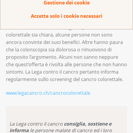
Gestione dei cookie
intervenire anche per migliorare il tasso di
partecipazione, un fattore decisivo per il successo dei
Accetta solo i cookie necessari
programmi di screening. Sebbene l’evidenza
scientifica in favore della diagnosi precoce del cancro
colorettale sia chiara, alcune persone non sono
ancora convinte dei suoi benefici. Altre hanno paura
che la colonscopia sia dolorosa o rimuovono di
proposito l’argomento. Alcuni non sanno neppure
che quest’offerta è rivolta alle persone che non hanno
sintomi. La Lega contro il cancro pertanto informa
regolarmente sullo screening del cancro colorettale.
www.legacancro.ch/cancrocolorettale
La Lega contro il cancro
consiglia, sostiene e
informa
le persone malate di cancro ed i loro