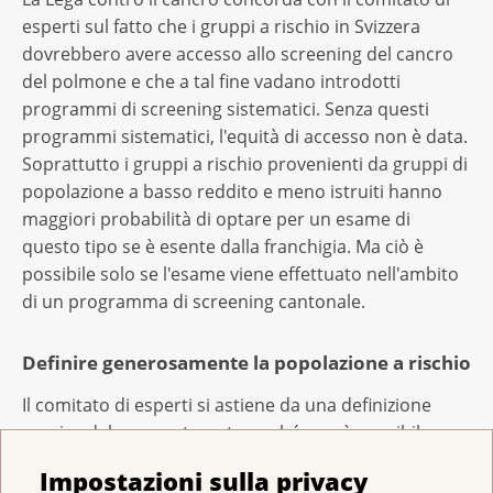
esperti sul fatto che i gruppi a rischio in Svizzera
dovrebbero avere accesso allo screening del cancro
del polmone e che a tal fine vadano introdotti
programmi di screening sistematici. Senza questi
programmi sistematici, l'equità di accesso non è data.
Soprattutto i gruppi a rischio provenienti da gruppi di
popolazione a basso reddito e meno istruiti hanno
maggiori probabilità di optare per un esame di
questo tipo se è esente dalla franchigia. Ma ciò è
possibile solo se l'esame viene effettuato nell'ambito
di un programma di screening cantonale.
Definire generosamente la popolazione a rischio
Il comitato di esperti si astiene da una definizione
precisa del gruppo target, perché non è possibile
ricavare criteri chiari per un tale gruppo da un punto
Impostazioni sulla privacy
di vista scientifico e sono giustificabili diversi scenari.