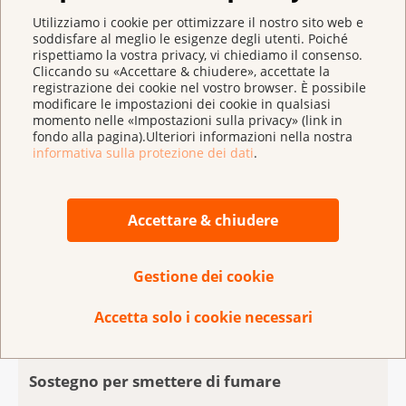
Un gruppo di lavoro interdisciplinare sta attualmente
Utilizziamo i cookie per ottimizzare il nostro sito web e
soddisfare al meglio le esigenze degli utenti. Poiché
accompagnando l'introduzione di un programma di
rispettiamo la vostra privacy, vi chiediamo il consenso.
screening del cancro al polmone e sostenendo
Cliccando su «Accettare & chiudere», accettate la
l'implementazione di altri programmi pilota in
registrazione dei cookie nel vostro browser. È possibile
modificare le impostazioni dei cookie in qualsiasi
Svizzera. In quest’ambito, la Lega contro il cancro
momento nelle «Impostazioni sulla privacy» (link in
auspica una definizione della popolazione a rischio la
fondo alla pagina).Ulteriori informazioni nella nostra
informativa sulla protezione dei dati
.
più ampia possibile, che includa ad esempio i
fumatori et le fumatrici a partire dai 50 anni così
come le persone che hanno fumato almeno 20
Accettare & chiudere
sigarette al giorno per 20 anni. Tutti i soggetti a
rischio che possono trarre beneficio dallo screening
del cancro del polmone devono essere raggiunti.
Gestione dei cookie
Accetta solo i cookie necessari
Sostegno per smettere di fumare