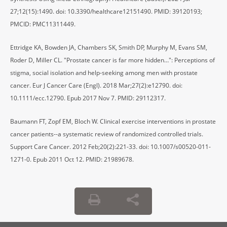
27;12(15):1490. doi: 10.3390/healthcare12151490. PMID: 39120193;
PMCID: PMC11311449.
Ettridge KA, Bowden JA, Chambers SK, Smith DP, Murphy M, Evans SM,
Roder D, Miller CL. "Prostate cancer is far more hidden…": Perceptions of
stigma, social isolation and help-seeking among men with prostate
cancer. Eur J Cancer Care (Engl). 2018 Mar;27(2):e12790. doi:
10.1111/ecc.12790. Epub 2017 Nov 7. PMID: 29112317.
Baumann FT, Zopf EM, Bloch W. Clinical exercise interventions in prostate
cancer patients--a systematic review of randomized controlled trials.
Support Care Cancer. 2012 Feb;20(2):221-33. doi: 10.1007/s00520-011-
1271-0. Epub 2011 Oct 12. PMID: 21989678.