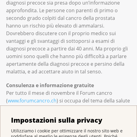
diagnosi precoce sia presa dopo un’informazione
approfondita. Le persone con parenti di primo o
secondo grado colpiti dal cancro della prostata
hanno un rischio più elevato di ammalarsi.
Dovrebbero discutere con il proprio medico sui
vantaggi e gli svantaggi di sottoporsi a esami di
diagnosi precoce a partire dai 40 anni. Ma proprio gli
uomini sono quelli che hanno più difficoltà a parlare
apertamente della diagnosi precoce e persino della
malattia, e ad accettare aiuto in tal senso.
Consulenza e informazione gratuite
Per tutto il mese di novembre il Forum cancro
(
www.forumcancro.ch
) si occupa del tema della salute
degli uomini e dei tumori degli uomini. Le persone
interessate possono scambiarsi informazioni o porre
Impostazioni sulla privacy
le loro domande per iscritto ai nostri esperti di
Utilizziamo i cookie per ottimizzare il nostro sito web e
comprovata esperienza. Le risposte vengono
soddisfare al meglio le esigenze degli utenti. Poiché