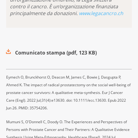
contro il cancro.
È un’organizzazione finanziata
principalmente da donazioni.
www.legacancro.ch
Comunicato stampa
(
pdf
,
123 KB
)
Eymech O, Brunckhorst O, Deacon M, James C, Bowie J, Dasgupta P,
Ahmed K. The impact of radical prostatectomy on the social well-being of
prostate cancer survivors: A qualitative meta-synthesis. Eur J Cancer
Care (Engl). 2022 Jul;31(4):e13630. doi: 10.1111/ecc.13630. Epub 2022
Jun 26. PMID: 35754206.
Mumuni S, O'Donnell C, Doody O. The Experiences and Perspectives of
Persons with Prostate Cancer and Their Partners: A Qualitative Evidence
Synthesis Using Meta-Ethnography. Healthcare (Basel). 2024 Jul