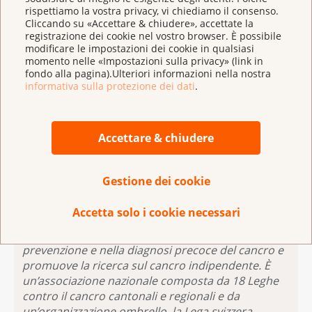
pubblicate regolarmente nel Forum.
rispettiamo la vostra privacy, vi chiediamo il consenso.
Cliccando su «Accettare & chiudere», accettate la
Un nuovo opuscolo riassume le principali
Verità e
registrazione dei cookie nel vostro browser. È possibile
modificare le impostazioni dei cookie in qualsiasi
falsi miti sul cancro della prostata
.
momento nelle «Impostazioni sulla privacy» (link in
fondo alla pagina).Ulteriori informazioni nella nostra
informativa sulla protezione dei dati
.
Per ulteriori informazioni sul cancro della
prostata
Accettare & chiudere
Gestione dei cookie
La
Lega contro il cancro
consiglia, sostiene e
Accetta solo i cookie necessari
informa le persone malate di cancro e i loro
familiari. È impegnata specificamente nella
prevenzione e nella diagnosi precoce del cancro e
promuove la ricerca sul cancro indipendente. È
un’associazione nazionale composta da 18 Leghe
contro il cancro cantonali e regionali e da
un’organizzazione ombrello, la Lega svizzera