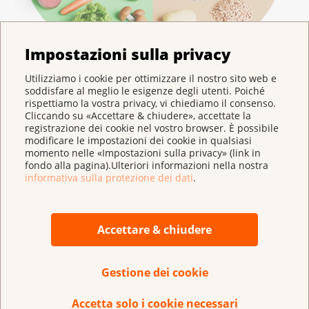
Impostazioni sulla privacy
Utilizziamo i cookie per ottimizzare il nostro sito web e
Piatto equilibrato
soddisfare al meglio le esigenze degli utenti. Poiché
rispettiamo la vostra privacy, vi chiediamo il consenso.
Cliccando su «Accettare & chiudere», accettate la
registrazione dei cookie nel vostro browser. È possibile
modificare le impostazioni dei cookie in qualsiasi
momento nelle «Impostazioni sulla privacy» (link in
fondo alla pagina).Ulteriori informazioni nella nostra
informativa sulla protezione dei dati
.
Accettare & chiudere
Conto per la donazione:
Gestione dei cookie
IBAN CH 95 0900 0000 3000 4843 9
Accetta solo i cookie necessari