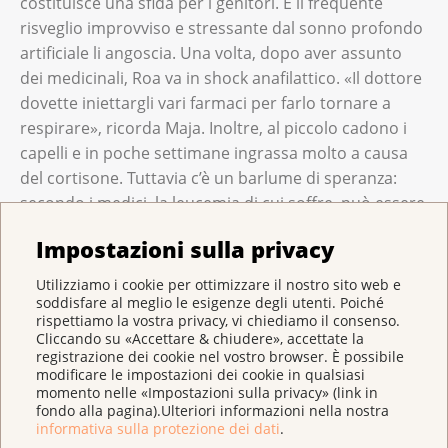
costituisce una sfida per i genitori. E il frequente
risveglio improvviso e stressante dal sonno profondo
artificiale li angoscia. Una volta, dopo aver assunto
dei medicinali, Roa va in shock anafilattico. «Il dottore
dovette iniettargli vari farmaci per farlo tornare a
respirare», ricorda Maja. Inoltre, al piccolo cadono i
capelli e in poche settimane ingrassa molto a causa
del cortisone. Tuttavia c’è un barlume di speranza:
secondo i medici, la leucemia di cui soffre può essere
curata bene e le probabilità di guarigione sono
Impostazioni sulla privacy
buone.
Utilizziamo i cookie per ottimizzare il nostro sito web e
Siccome i genitori e la nonna Marika restano in
soddisfare al meglio le esigenze degli utenti. Poiché
rispettiamo la vostra privacy, vi chiediamo il consenso.
ospedale notte e giorno, sono la bisnonna e la sua
Cliccando su «Accettare & chiudere», accettate la
badante a prendersi cura del fratellino Milo di appena
registrazione dei cookie nel vostro browser. È possibile
sei mesi.
modificare le impostazioni dei cookie in qualsiasi
momento nelle «Impostazioni sulla privacy» (link in
fondo alla pagina).Ulteriori informazioni nella nostra
Quattro anni dopo nasce anche una sorellina, di
informativa sulla protezione dei dati
.
nome Lynn. Per anni Maja ha avuto paura che anche