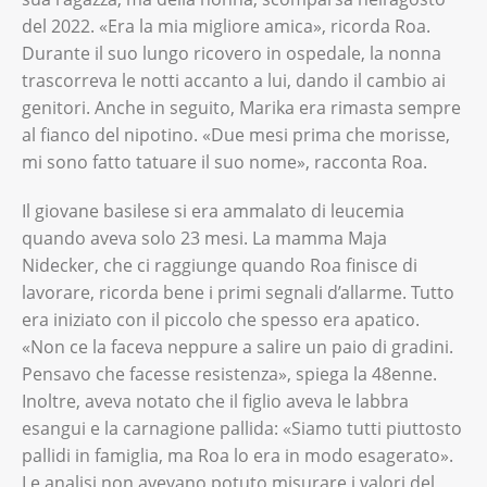
del 2022. «Era la mia migliore amica», ricorda Roa.
Durante il suo lungo ricovero in ospedale, la nonna
trascorreva le notti accanto a lui, dando il cambio ai
genitori. Anche in seguito, Marika era rimasta sempre
al fianco del nipotino. «Due mesi prima che morisse,
mi sono fatto tatuare il suo nome», racconta Roa.
Il giovane basilese si era ammalato di leucemia
quando aveva solo 23 mesi. La mamma Maja
Nidecker, che ci raggiunge quando Roa finisce di
lavorare, ricorda bene i primi segnali d’allarme. Tutto
era iniziato con il piccolo che spesso era apatico.
«Non ce la faceva neppure a salire un paio di gradini.
Pensavo che facesse resistenza», spiega la 48enne.
Inoltre, aveva notato che il figlio aveva le labbra
esangui e la carnagione pallida: «Siamo tutti piuttosto
pallidi in famiglia, ma Roa lo era in modo esagerato».
Le analisi non avevano potuto misurare i valori del