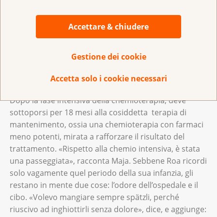
gli altri due figlioletti potessero ammalarsi di cancro:
«Ogni volta che uno dei miei bambini appariva pallido
Accettare & chiudere
o molto stanco, andavo in panico. Spesso ho temuto
che potesse trattarsi di qualcosa di brutto».
Gestione dei cookie
Accetta solo i cookie necessari
Spätzli, bici e moto
Dopo la fase intensiva della chemioterapia, deve
sottoporsi per 18 mesi alla cosiddetta terapia di
mantenimento, ossia una chemioterapia con farmaci
meno potenti, mirata a rafforzare il risultato del
trattamento. «Rispetto alla chemio intensiva, è stata
una passeggiata», racconta Maja. Sebbene Roa ricordi
solo vagamente quel periodo della sua infanzia, gli
restano in mente due cose: l’odore dell’ospedale e il
cibo. «Volevo mangiare sempre spätzli, perché
riuscivo ad inghiottirli senza dolore», dice, e aggiunge: