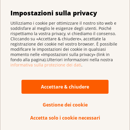
Impostazioni sulla privacy
Durante tutto questo periodo, la Lega contro il
cancro ci ha accompagnato e ci ha dato un grande
Utilizziamo i cookie per ottimizzare il nostro sito web e
sostegno, sia dal punto di vista amministrativo che,
soddisfare al meglio le esigenze degli utenti. Poiché
soprattutto, dal punto di vista personale, come malati
rispettiamo la vostra privacy, vi chiediamo il consenso.
Cliccando su «Accettare & chiudere», accettate la
e caregiver, aiutandoci ad affrontare i grandi
registrazione dei cookie nel vostro browser. È possibile
cambiamenti di vita che il cancro ci ha costretto a
modificare le impostazioni dei cookie in qualsiasi
momento nelle «Impostazioni sulla privacy» (link in
fare.
fondo alla pagina).Ulteriori informazioni nella nostra
informativa sulla protezione dei dati
.
La Lega contro il cancro del Cantone Vaud ha
permesso a mia moglie, prima nel 2023, e poi a me
stesso nel 2024, di seguire il programma di
Accettare & chiudere
riabilitazione oncologica a La Lignière a Gland.
Qual è il tuo desiderio più grande per il futuro?
Gestione dei cookie
Sviluppare ancora di più il legame con la mia famiglia
Accetta solo i cookie necessari
che vive in California, legame che ho rafforzato