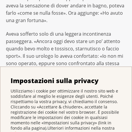
aveva la sensazione di dover andare in bagno, poteva
farlo «come se nulla fosse». Ora aggiunge: «Ho avuto
una gran fortuna».
Aveva sofferto solo di una leggera incontinenza
passeggera. «Ancora oggi devo stare un po’ attento
quando bevo molto e tossisco, starnutisco o faccio
sport». Il suo urologo lo aveva confortato: «Io non mi
sono operato, eppure sono confrontato alla stessa
sfida».
Impostazioni sulla privacy
Marcus è sollevato dall’aver ritrovato il controllo della
Utilizziamo i cookie per ottimizzare il nostro sito web e
vescica. Nella vita di tutti i giorni, l’incontinenza lo
soddisfare al meglio le esigenze degli utenti. Poiché
avrebbe preoccupato più dell’impotenza.
rispettiamo la vostra privacy, vi chiediamo il consenso.
Cliccando su «Accettare & chiudere», accettate la
registrazione dei cookie nel vostro browser. È possibile
modificare le impostazioni dei cookie in qualsiasi
Per molti non cambia niente
momento nelle «Impostazioni sulla privacy» (link in
fondo alla pagina).Ulteriori informazioni nella nostra