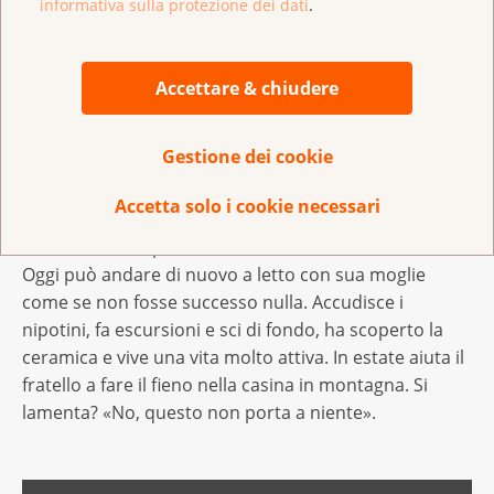
Quando Marcus aveva parlato delle sue esperienze
informativa sulla protezione dei dati
.
con la sua cerchia di conoscenze, si era subito reso
conto che alcuni avevano vissuto qualcosa di analogo.
«Se si lasciavano un po’ andare, improvvisamente
Accettare & chiudere
cominciavano a parlare apertamente o facevano delle
domande». Una volta anche il suo dentista gli aveva
Gestione dei cookie
chiesto in confidenza come si fosse accorto di avere
un cancro alla prostata.
Accetta solo i cookie necessari
Marcus è consapevole di «aver avuto molta fortuna».
Oggi può andare di nuovo a letto con sua moglie
come se non fosse successo nulla. Accudisce i
nipotini, fa escursioni e sci di fondo, ha scoperto la
ceramica e vive una vita molto attiva. In estate aiuta il
fratello a fare il fieno nella casina in montagna. Si
lamenta? «No, questo non porta a niente».