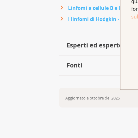
qu
Linfomi a cellule B e linfomi
fo
sul
I linfomi di Hodgkin - Shop d
Esperti ed esperte che 
Fonti
Dr. med. Thomas Pabst, vicedire
universitario di Berna
Folkerts, J. (2023, 29 giugno)
Prof. Dr. med. Jakob R. Passweg
Krebsinformationsdienst,
Aggiornato a ottobre del 2025
di Basilea
DeutschesKrebsforschungsze
blutbildendes-und-verwandtes-
PhD Nicole Steck, collaboratrice
Folkerts, J. (2023, 14 giugno
Wissensdatenbank Krebsinfor