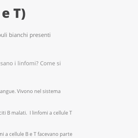
e T)
buli bianchi presenti
usano i linfomi? Come si
 sangue. Vivono nel sistema
iti B malati. I linfomi a cellule T
mi a cellule B e T facevano parte