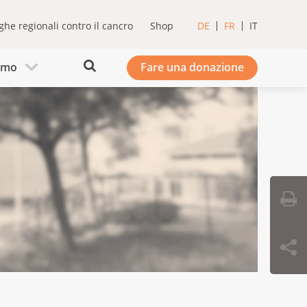
ghe regionali contro il cancro
Shop
DE
FR
IT
iamo
Fare una donazione