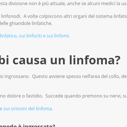
sta divisione non è più attuale, anche se alcuni medici la u
 linfonodi. A volte colpiscono altri organi del sistema linfa
elle ghiandole linfatiche.
nfatico, sui linfociti e sui linfomi.
bi causa un linfoma?
si ingrossano. Questo avviene spesso nell’area del collo, dell
sano dolore o fastidio. Succede quando premono su nervi, sui
 e sui sintomi del linfoma.
fonodo è ingrossato?