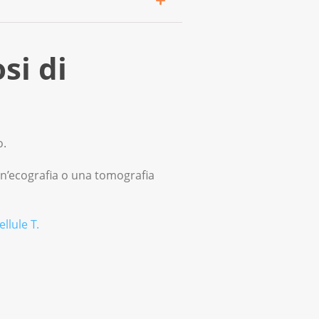
un raffreddore o
si di
per degli accertamenti.
o.
 un’ecografia o una tomografia
llule T.