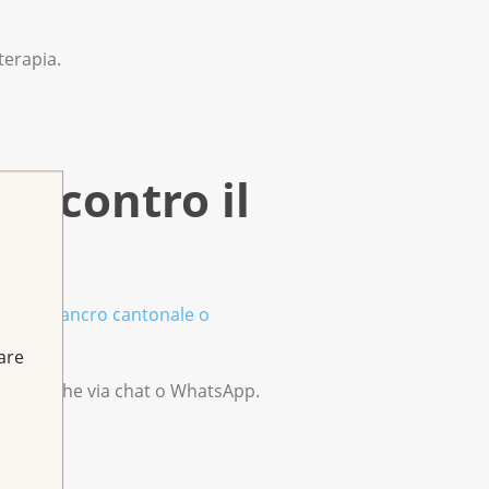
terapia.
a contro il
ntro il cancro cantonale o
fare
stono anche via chat o WhatsApp.