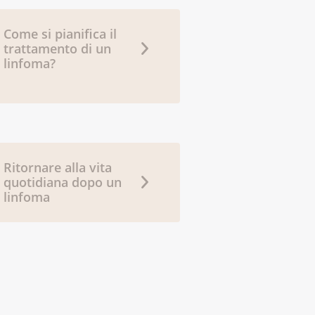
mphatisches-blutbildendes-
-who-klassifikation/
Come si pianifica il
trattamento di un
linfoma?
nsdienst, Deutsches
mphatisches-blutbildendes-
-who-klassifikation/
atenbank
Ritornare alla vita
quotidiana dopo un
tenbank/lymphatisches-
linfoma
, Deutsches
mphatisches-blutbildendes-