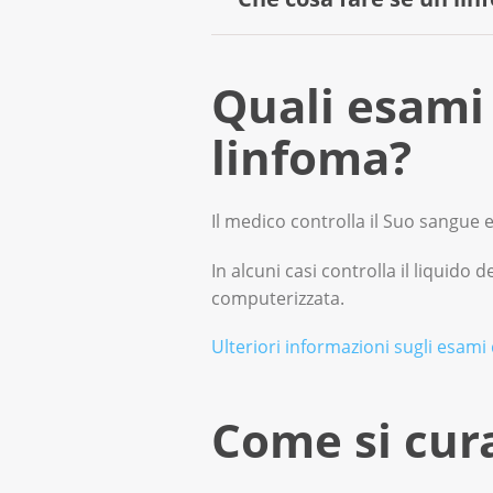
Se ha un linfonodo ingrossato
Quali esami 
un’infezione, per esempio, i li
linfoma?
Ha un linfonodo ingrossato? Op
Il medico controlla il Suo sangue e
In alcuni casi controlla il liquido
computerizzata.
Ulteriori informazioni sugli esami 
Come si cur