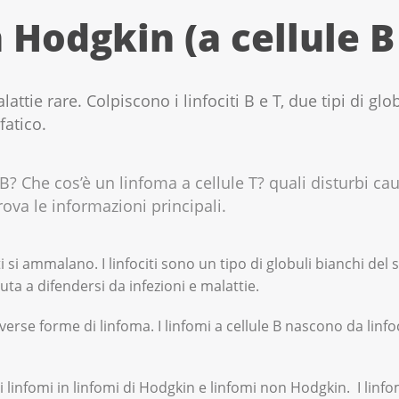
Hodgkin (a cellule B 
ttie rare. Colpiscono i linfociti B e T, due tipi di glo
fatico.
 B? Che cos’è un linfoma a cellule T? quali disturbi ca
ova le informazioni principali.
i si ammalano. I linfociti sono un tipo di globuli bianchi del
uta a difendersi da infezioni e malattie.
diverse forme di linfoma. I linfomi a cellule B nascono da linfoc
 i linfomi in linfomi di Hodgkin e linfomi non Hodgkin. I linfo