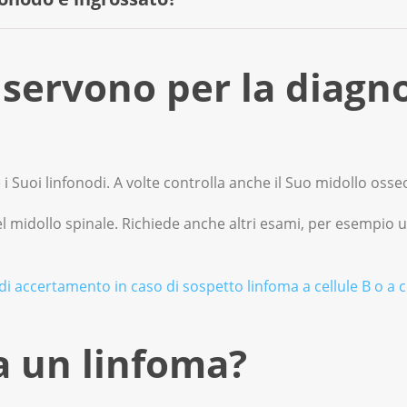
 non significa necessariamente che Lei ha un linfoma. Con 
servono per la diagno
nfonodi del collo possono ingrossarsi e fare male.
pure nota più linfonodi ingrossati? Contatti il Suo medico 
 i Suoi linfonodi. A volte controlla anche il Suo midollo osse
 del midollo spinale. Richiede anche altri esami, per esempio
di accertamento in caso di sospetto linfoma a cellule B o a ce
a un linfoma?