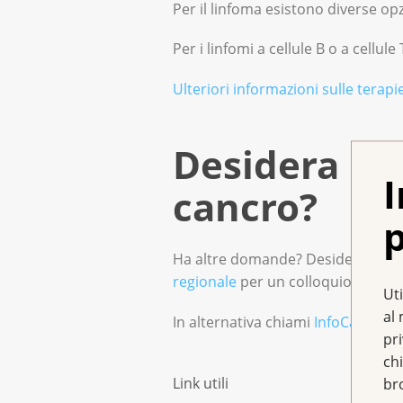
Per il linfoma esistono diverse op
Per i linfomi a cellule B o a cellul
Ulteriori informazioni sulle terapie 
Desidera una
I
cancro?
p
Ha altre domande? Desidera support
regionale
per un colloquio person
Uti
al 
In alternativa chiami
InfoCancro
a
pr
chi
Link utili
br