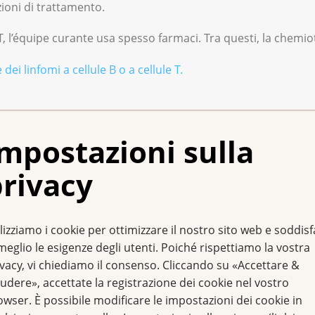
zioni di trattamento.
e T, l’équipe curante usa spesso farmaci. Tra questi, la chemio
dei linfomi a cellule B o a cellule T.
 consulenza della Leg
mpostazioni sulla
rivacy
o per Lei o per i Suoi familiari? Si rivolga alla Sua
Lega co
ale.
lizziamo i cookie per ottimizzare il nostro sito web e soddis
meglio le esigenze degli utenti. Poiché rispettiamo la vostra
l numero 0800 11 88 11. I consulenti e le consulenti la assi
ivacy, vi chiediamo il consenso. Cliccando su «Accettare &
udere», accettate la registrazione dei cookie nel vostro
owser. È possibile modificare le impostazioni dei cookie in