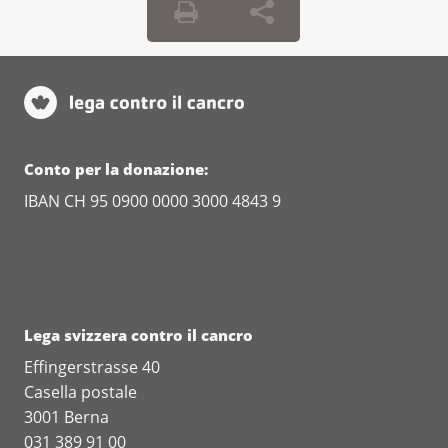
presti attenzione a una buona igiene
personale, soprattutto a un'accurata
igiene intima.
riduca il rischio di infiammazione della
vescica bevendo a sufficienza acqua o tè
non zuccherato;
Conto per la donazione:
indossi una mascherina che protegga il
IBAN CH 95 0900 0000 3000 4843 9
naso e la bocca sui mezzi di trasporto
pubblico. Anche quando va al centro
commerciale o fa shopping;
eviti, se possibile, assemramenti di
persone.
Lega svizzera contro il cancro
Effingerstrasse 40
Casella postale
3001 Berna
031 389 91 00