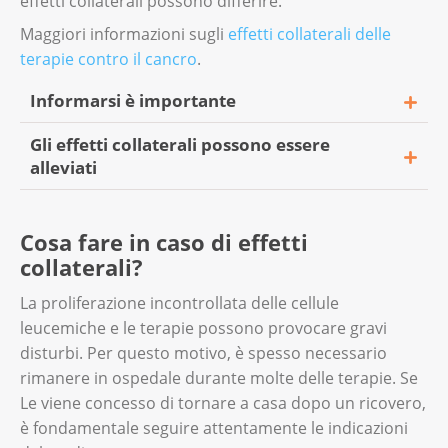
effetti collaterali possono differire.
Maggiori informazioni sugli
effetti collaterali delle
terapie contro il cancro
.
Informarsi è importante
Gli effetti collaterali possono essere
In ospedale, riceverà un foglietto informativo
alleviati
sulla terapia e sugli effetti collaterali. Il
foglietto spiega anche come gestire gli effetti
Molti effetti collaterali possono essere
collaterali. Se le informazioni non sono
Cosa fare in caso di effetti
trattati. Alcuni disturbi, come dolori e
chiare, chieda chiarimenti. Se non ha
collaterali?
nausea, sono comuni e prevedibili. Prima
ricevuto alcun foglietto informativo, ne faccia
della terapia, riceverà farmaci per alleviarli.
esplicita richiesta.
La proliferazione incontrollata delle cellule
Se avverte disturbi o difficoltà nella vita
leucemiche e le terapie possono provocare gravi
quotidiana, informi il suo team di cura. Così
disturbi. Per questo motivo, è spesso necessario
potranno adottare rapidamente le misure
rimanere in ospedale durante molte delle terapie. Se
necessarie.
Le viene concesso di tornare a casa dopo un ricovero,
è fondamentale seguire attentamente le indicazioni
Maggiori informazioni sui
dolori dovuti al