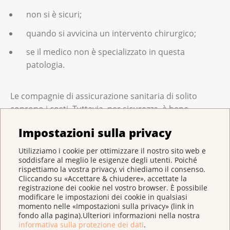
non si è sicuri;
quando si avvicina un intervento chirurgico;
se il medico non è specializzato in questa
patologia.
Le compagnie di assicurazione sanitaria di solito
coprono i costi. Tuttavia, per sicurezza, è bene
informarsi prima presso la propria assicurazione
Impostazioni sulla privacy
sanitaria.
Utilizziamo i cookie per ottimizzare il nostro sito web e
soddisfare al meglio le esigenze degli utenti. Poiché
Qual è lo scopo del trattamento?
rispettiamo la vostra privacy, vi chiediamo il consenso.
Cliccando su «Accettare & chiudere», accettate la
registrazione dei cookie nel vostro browser. È possibile
A seconda delle prospettive di recupero, gli intenti
modificare le impostazioni dei cookie in qualsiasi
terapeutici sono due:
momento nelle «Impostazioni sulla privacy» (link in
fondo alla pagina).Ulteriori informazioni nella nostra
informativa sulla protezione dei dati
.