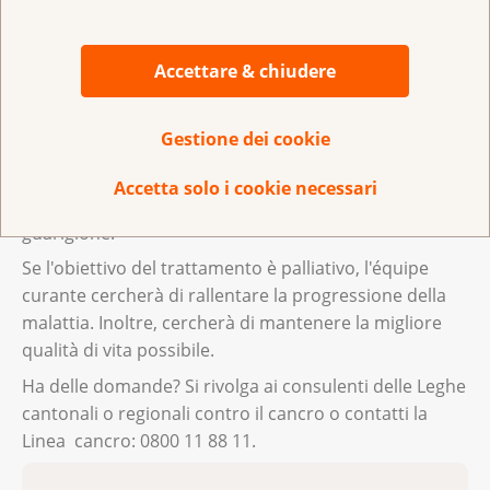
intento curativo;
intento palliativo.
Accettare & chiudere
‌Se l'obiettivo del trattamento è curativo, l'équipe
Gestione dei cookie
curante cercherà di curare il tumore. La possibilità di
guarire dal cancro dell'ovaio dipende da vari fattori.
Accetta solo i cookie necessari
Chieda al Suo medico quali sono le Sue probabilità di
guarigione.
Se l'obiettivo del trattamento è palliativo, l'équipe
curante cercherà di rallentare la progressione della
malattia. Inoltre, cercherà di mantenere la migliore
qualità di vita possibile.
Ha delle domande? Si rivolga ai consulenti delle Leghe
cantonali o regionali contro il cancro o contatti la
Linea cancro: 0800 11 88 11.