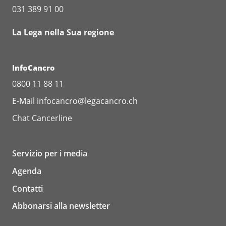
M1 = presenza di metastasi.
031 389 91 00
Referto medico: che cosa significano le
La Lega nella Sua regione
lettere e i numeri?
Se nel referto medico è scritto, per esempio,
InfoCancro
T2N1M0, questo significa:
0800 11 88 11
T2: presenza di un tumore nello strato
E-Mail
infocancro@legacancro.ch
muscolare;
Chat
Cancerline
N1: presenza di metastasi in 1 o 2
linfonodi;
Servizio per i media
M0: non sono presenti metastasi.
Agenda
Contatti
Abbonarsi alla newsletter