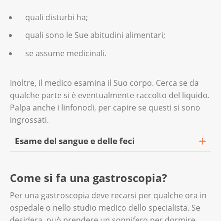
quali disturbi ha;
quali sono le Sue abitudini alimentari;
se assume medicinali.
Inoltre, il medico esamina il Suo corpo. Cerca se da
qualche parte si è eventualmente raccolto del liquido.
Palpa anche i linfonodi, per capire se questi si sono
ingrossati.
Esame del sangue e delle feci
Si fa un esame del sangue. I valori misurati
Come si fa una gastroscopia?
nel sangue indicano qual è il Suo stato di
salute e come funzionano i Suoi organi. Si
Per una gastroscopia deve recarsi per qualche ora in
esamina un campione di feci alla ricerca di
ospedale o nello studio medico dello specialista. Se
sangue. La presenza di sangue nelle feci può
desidera, può prendere un sonnifero per dormire