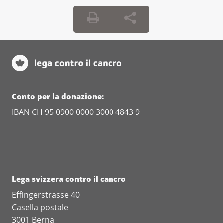
N = i numeri da 0 a 3 indicano quanti
linfonodi sono stati colpiti.
N0 = assenza di metastasi nei linfonodi.
N1 = presenza di metastasi in 1 o 2
linfonodi.
Conto per la donazione:
N2 = presenza di metastasi in 3 fino a 6
IBAN CH 95 0900 0000 3000 4843 9
linfonodi.
N3 = presenza di metastasi in più di 7
linfonodi.
M = i numeri 0 e 1 indicano la presenza di
Lega svizzera contro il cancro
metastasi in altri organi.
Effingerstrasse 40
Casella postale
M0 = assenza di metastasi.
3001 Berna