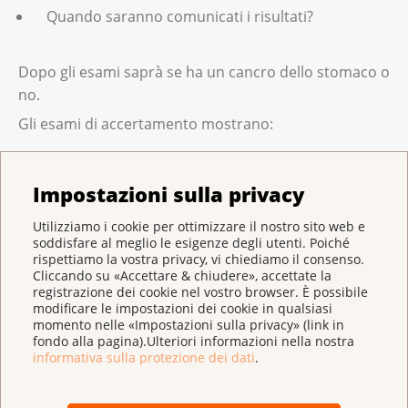
liquido venga iniettato nelle vene. Questo
Quando saranno comunicati i risultati?
liquido è un mezzo di contrasto che si
accumula nel tessuto del tumore e permette
Dopo gli esami saprà se ha un cancro dello stomaco o
al medico di localizzare meglio il tumore.
no.
Con l’ecografia e la TC, i medici valutano:
Gli esami di accertamento mostrano:
la grandezza del tumore;
quanto è grande il tumore;
se il tumore si è diffuso in altre parti del
Impostazioni sulla privacy
corpo.
se il tumore ha infiltrato i tessuti circostanti;
Utilizziamo i cookie per ottimizzare il nostro sito web e
soddisfare al meglio le esigenze degli utenti. Poiché
se il tumore si è diffuso ai linfonodi;
Talvolta può essere utile fare la PET, la
rispettiamo la vostra privacy, vi chiediamo il consenso.
Cliccando su «Accettare & chiudere», accettate la
tomografia ad emissione di positroni. Questa
se si sono formate metastasi.
registrazione dei cookie nel vostro browser. È possibile
permette di vedere quanto si è diffuso un
modificare le impostazioni dei cookie in qualsiasi
momento nelle «Impostazioni sulla privacy» (link in
tumore.
Questi aspetti indicano in che stadio è la malattia.
fondo alla pagina).Ulteriori informazioni nella nostra
informativa sulla protezione dei dati
.
Per descrivere un cancro dello stomaco, i medici
usano due classificazioni: