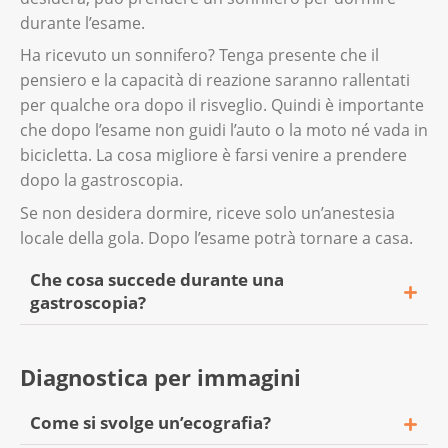
essere segno di un tumore.
durante l’esame.
Ha ricevuto un sonnifero? Tenga presente che il
pensiero e la capacità di reazione saranno rallentati
per qualche ora dopo il risveglio. Quindi è importante
che dopo l’esame non guidi l’auto o la moto né vada in
bicicletta. La cosa migliore è farsi venire a prendere
dopo la gastroscopia.
Se non desidera dormire, riceve solo un’anestesia
locale della gola. Dopo l’esame potrà tornare a casa.
Che cosa succede durante una
gastroscopia?
In una gastroscopia, il medico inserisce un
Diagnostica per immagini
tubo sottile con una microcamera nello
stomaco facendolo passare attraverso
Come si svolge un’ecografia?
l’esofago. Questo tubo è chiamato