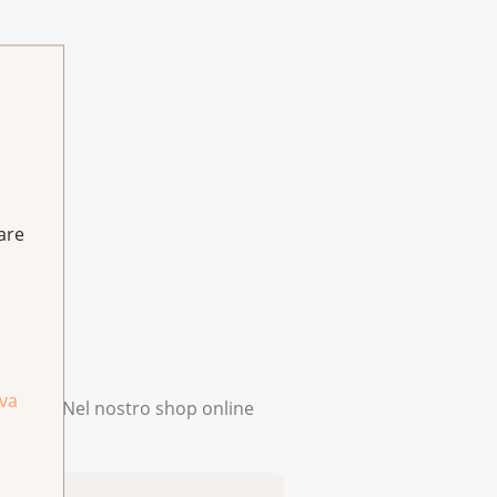
fare
iva
omento. Nel nostro shop online