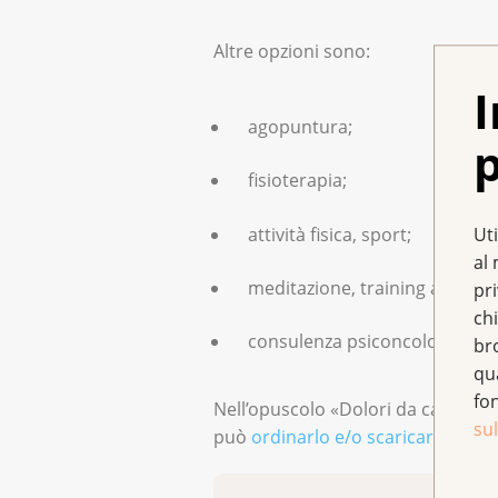
Altre opzioni sono:
I
agopuntura;
p
fisioterapia;
attività fisica, sport;
Uti
al 
meditazione, training autoge
pr
chi
consulenza psiconcologica, ps
br
qu
fo
Nell’opuscolo «Dolori da cancro 
sul
può
ordinarlo e/o scaricarlo
gratu