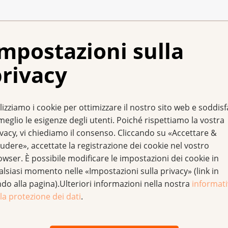
mpostazioni sulla
rivacy
lizziamo i cookie per ottimizzare il nostro sito web e soddis
meglio le esigenze degli utenti. Poiché rispettiamo la vostra
no;
ivacy, vi chiediamo il consenso. Cliccando su «Accettare &
udere», accettate la registrazione dei cookie nel vostro
icoterapia.
owser. È possibile modificare le impostazioni dei cookie in
alsiasi momento nelle «Impostazioni sulla privacy» (link in
ndo alla pagina).Ulteriori informazioni nella nostra
informat
e loro cura» trova informazioni approfondite su questo arg
la protezione dei dati
.
itamente.