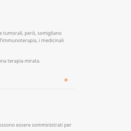
le tumorali, però, somigliano
ll’immunoterapia, i medicinali
na terapia mirata.
rgani. I pazienti con
se e molta stanchezza.
possono essere somministrati per