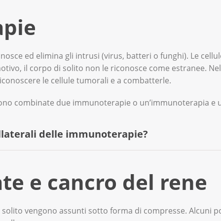
pie
sce ed elimina gli intrusi (virus, batteri o funghi). Le cellu
tivo, il corpo di solito non le riconosce come estranee. Ne
iconoscere le cellule tumorali e a combatterle.
ngono combinate due immunoterapie o un’immunoterapia e u
collaterali delle immunoterapie?
e delle infiammazioni nel corpo. Queste colpiscono diversi o
te e cancro del rene
 alcuni sintomi. Tra questi: diarrea, eruzioni cutanee, tos
i solito vengono assunti sotto forma di compresse. Alcuni 
 e sui loro effetti collaterali
.