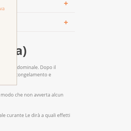
iva
i ago per applicare il calore
a tumorale.
a pelle. Possono anche
apia)
e, in modo che non avverta
ti collaterali prestare
parete addominale. Dopo il
uttavia, sono meno comuni.
rnato di congelamento e
in modo che non avverta alcun
e curante Le dirà a quali effetti