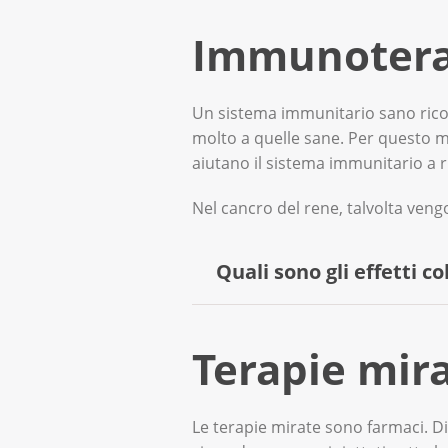
Immunotera
Un sistema immunitario sano ricono
molto a quelle sane. Per questo mo
aiutano il sistema immunitario a r
Nel cancro del rene, talvolta ve
Quali sono gli effetti 
L’immunoterapia provoca a volt
Terapie mira
tumore al rene mostrano spesso
Le terapie mirate sono farmaci. D
Legga di più sulle i
mmunoterapie