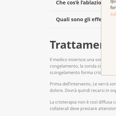
qu
Che cos’è l’ablazione 
fo
sul
Quali sono gli effetti co
Nella RFA, il calore viene gener
al tumore. La sonda viene inse
Gli effetti collaterali più comu
Trattamenti 
Prima dell’intervento, Le verr
verificarsi sanguinamenti o lesio
alcun dolore. Dovrà quindi reca
attenzione.
Il medico inserisce una sonda a fo
Esistono anche trattamenti ter
congelamento, la sonda si riscald
scongelamento forma cristalli di g
Prima dell’intervento, Le verrà s
dolore. Dovrà quindi recarsi in os
La crioterapia non è così diffusa 
collaterali deve prestare attenzio