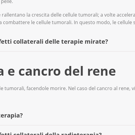
 pelle.
te rallentano la crescita delle cellule tumorali; a volte accel
a combattere le cellule tumorali. In questo modo, le cellul
fetti collaterali delle terapie mirate?
ni riguardano la pelle, le mucose, il tratto gastrointestinale 
a e cancro del rene
le tumorali, facendole morire. Nel caso del cancro al rene, v
zione;
erata: se si ferisce, il sangue potrebbe sanguinare più ab
terapia?
i ai nervi, che si manifestano con sintomi come formicolio,
fetti collaterali della radioterapia?