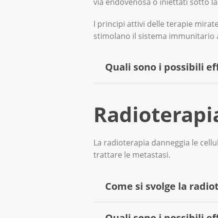
via endovenosa o iniettati sotto la
I principi attivi delle terapie mira
stimolano il sistema immunitario 
Quali sono i possibili ef
Gli effetti collaterali più comu
Radioterapi
ipertensione arteriosa;
La radioterapia danneggia le cellu
aumento del rischio di infe
trattare le metastasi.
coagulazione del sangue alt
Come si svolge la radio
di prima;
neuropatia periferica: dann
Quali sono i possibili ef