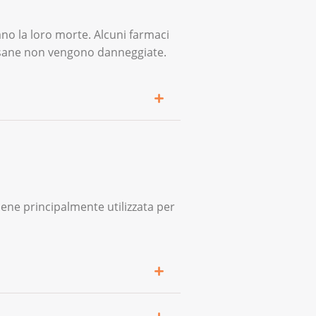
erano la loro morte. Alcuni farmaci
e sane non vengono danneggiate.
e la circolazione sanguigna:
iene principalmente utilizzata per
bondantemente e più a lungo
 intorpidimento o dolore