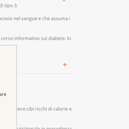
i tipo 3.
ta assumendo al momento
glucosio nel sangue e che assuma i
 corso informativo sul diabete. In
per abbassare la glicemia.
fare
 assumere cibi ricchi di calorie e
ta la vita. Se deve farlo da
segnerà anche come calcolare
ulenza nutrizionale in precedenza,