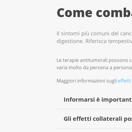
Come combat
Il sintomi più comuni del canc
digestione. Riferisca tempest
Le terapie antitumorali possono c
varia molto da persona a persona
Maggiori informazioni sugli
effett
Informarsi è importan
Gli effetti collaterali p
Di solito, riceverà un opuscolo s
indicazioni su come gestirli. S