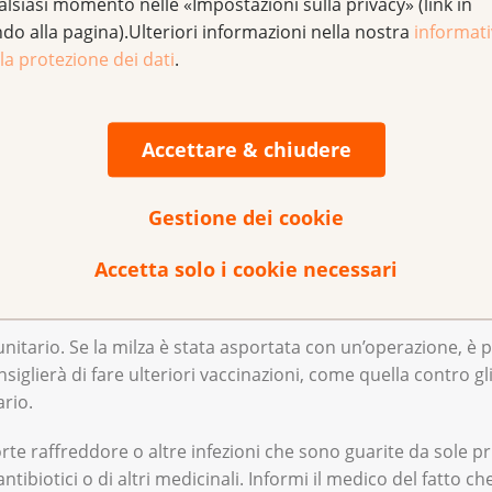
alsiasi momento nelle «Impostazioni sulla privacy» (link in
ologo se ha esperienza con il diabete di tipo 3 e la terapia en
ndo alla pagina).Ulteriori informazioni nella nostra
informat
 di glucosio nel sangue devono essere mantenuti entro limiti sp
la protezione dei dati
.
me di diabete. Pertanto, non confronti i Suoi livelli di glicemia 
Accettare & chiudere
io per mangiare. Mastichi bene in modo che il cibo si mescoli
oltà alimentari associate al tumore del pancreas e su come g
Gestione dei cookie
iorno. Preferisca pasti più piccoli. Si accerti di assumere ab
ni pasto.
nfezioni
Accetta solo i cookie necessari
pasti. Beva piuttosto durante la giornata (circa 1,5 litri al 
itario. Se la milza è stata asportata con un’operazione, è più
ni alimenti come prima. Ne parli con il personale ospedalier
nsiglierà di fare ulteriori vaccinazioni, come quella contro 
rio.
mere alimenti in forma liquida può aiutare a ottenere energi
orte raffreddore o altre infezioni che sono guarite da sole p
tibiotici o di altri medicinali. Informi il medico del fatto ch