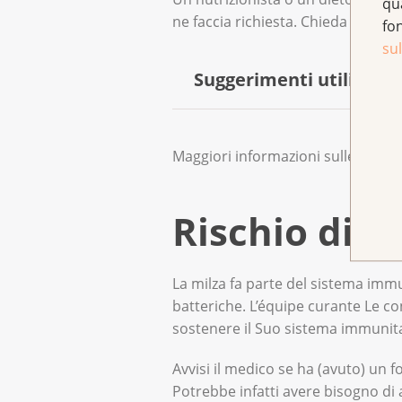
qu
ne faccia richiesta. Chieda al diet
fo
Nel diabete di tipo 3, i livelli
sul
diversi da quelli delle altre for
Suggerimenti utili
Si prenda il tempo necessar
Maggiori informazioni sulle
diffic
Mangi più volte durante il g
Anche se mangia poco a og
Rischio di i
Beva poco o niente durante i 
La milza fa parte del sistema immun
Potrebbe non tollerare alcu
batteriche. L’équipe curante Le co
disagio.
sostenere il Suo sistema immunita
Se l'appetito è scarso, assu
Avvisi il medico se ha (avuto) un f
Potrebbe infatti avere bisogno di an