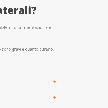
aterali?
roblemi di alimentazione e
to sono gravi e quanto durano,
rali. Inoltre, ci saranno
 non esiti a domandare.