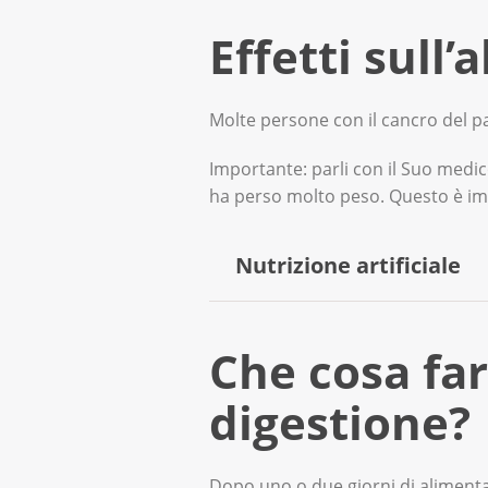
Molti effetti collaterali posson
Effetti sull
farmaci per alleviarli prima del
Potranno intervenire rapidam
Molte persone con il cancro del p
Importante: parli con il Suo medi
ha perso molto peso. Questo è im
Nutrizione artificiale
Se necessario, nei primi giorni
Che cosa far
favorirà il suo recupero. L'équi
digestione?
con la nutrizione parenter
tramite un catetere. Il cate
Dopo uno o due giorni di alimentaz