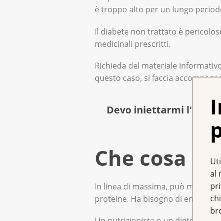
è troppo alto per un lungo periodo, 
l’équipe curante verificher
giusto.
Il diabete non trattato è pericolo
medicinali prescritti.
Richieda del materiale informativo
questo caso, si faccia accompagna
I
Devo iniettarmi l'insul
p
Se i livelli di insulina sono t
Che cosa po
Tuttavia, potrebbe essere necess
Uti
al 
pr
In linea di massima, può mangiare 
Se il pancreas è stato rimosso o
chi
proteine. Ha bisogno di energia per
solo, un professionista Le ins
br
la quantità di insulina da iniett
Un nutrizionista o un dietologo L