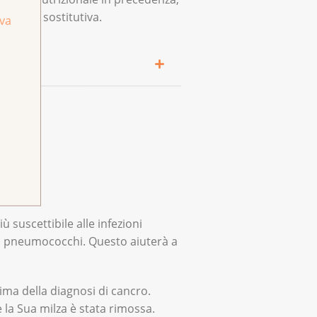
zimatica sostitutiva.
iva
ecifici. Questi ultimi sono
con quelli di altri diabetici.
 con la saliva.
estirle
.
bastanza nutrienti e calorie.
giorno).
 suscettibile alle infezioni
o. Dica se ha gonfiore e ha
gli pneumococchi. Questo aiuterà a
a e nutrienti.
rima della diagnosi di cancro.
e la Sua milza è stata rimossa.