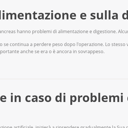
o essere trattati. Alcuni sintomi, come il dolore o la nausea,
’alimentazione e sulla 
 trattamento. Informi l’équipe curante se ha sintomi o diffico
ente.
ancreas hanno problemi di alimentazione e digestione. Alcu
co se continua a perdere peso dopo l'operazione. Lo stesso 
portante anche se era o è ancora in sovrappeso.
 dopo l'intervento riceverà nutrienti essenziali tramite una 
e in caso di problemi 
pe curante discuterà con Lei il tipo di nutrizione artificiale p
ale, una soluzione nutritiva viene immessa direttamente nel
tere è inserito in una vena.
ione artificiale, inizierà a riprendere gradualmente la Sua 