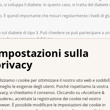
si sviluppa il diabete. In questo caso, si tratta del diabete d
à se sta assumendo enzimi digestivi a sufficienza. E se li s
so. È quindi importante che misuri regolarmente i livelli di 
 sul diabete di tipo 3. Può chiedere se può partecipare a un
re da una persona di fiducia.
mpostazioni sulla
ina?
rivacy
roppo bassi, generalmente è sufficiente assumere compresse 
sso mangiare?
ario iniettarsi l'insulina.
lizziamo i cookie per ottimizzare il nostro sito web e soddis
meglio le esigenze degli utenti. Poiché rispettiamo la vostra
ivacy, vi chiediamo il consenso. Cliccando su «Accettare &
tutto ciò che Le piace e che non causa disagio. È importante
 non produce più insulina, dovrà iniettarsi l'insulina per tut
udere», accettate la registrazione dei cookie nel vostro
 affrontare la malattia e i suoi effetti.
egnerà come fare. Le mostrerà come usare la siringa. Le in
owser. È possibile modificare le impostazioni dei cookie in
are.
a consiglieranno sull'alimentazione. Se non ha ricevuto cons