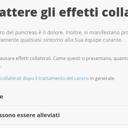
tere gli effetti coll
ro del pancreas è il dolore. Inoltre, si manifestano p
ivamente qualsiasi sintomo alla Sua équipe curante.
ausare effetti collaterali. Come questi si presentano, quan
.
i collaterali dopo il trattamento del cancro
in generale.
te
ossono essere alleviati
ulla terapia. Troverà informazioni sui possibili effetti collate
e qualcosa è difficile da capire o non ha ricevuto l'opuscolo,