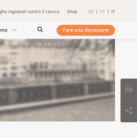
ghe regionali contro il cancro
Shop
DE
FR
IT
iamo
Fare una donazione