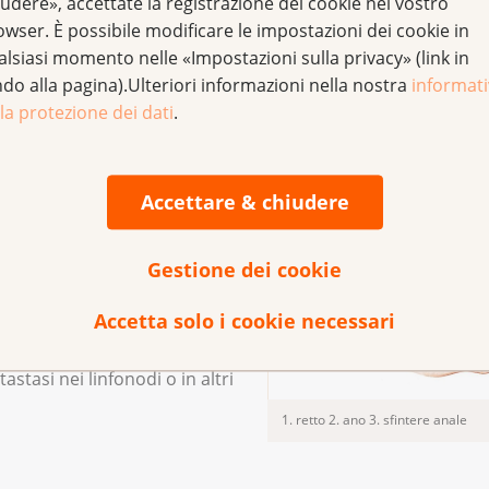
udere», accettate la registrazione dei cookie nel vostro
Intestino retto e orifizio anale
me endoscopico e
owser. È possibile modificare le impostazioni dei cookie in
iagnosi definitiva viene
alsiasi momento nelle «Impostazioni sulla privacy» (link in
e di tessuto.
ndo alla pagina).Ulteriori informazioni nella nostra
informat
la protezione dei dati
.
ll'addome e una radiografia
e il cancro anale ha già
Accettare & chiudere
Gestione dei cookie
Accetta solo i cookie necessari
 pianificata su base
zazione del tumore, dalle sue
stasi nei linfonodi o in altri
1. retto 2. ano 3. sfintere anale