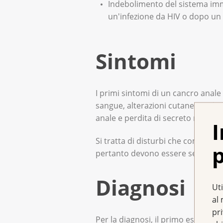
Indebolimento del sistema immu
un'infezione da HIV o dopo un
Sintomi
I primi sintomi di un cancro anale
sangue, alterazioni cutanee, indur
anale e perdita di secreto mucoso
I
Si tratta di disturbi che compaion
p
pertanto devono essere sempre ch
Diagnosi
Uti
al 
pr
Per la diagnosi, il primo esame è l