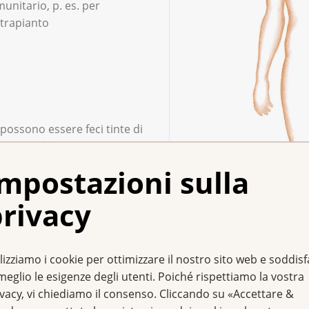
nitario, p. es. per
 trapianto
 possono essere feci tinte di
imenti, dolore o prurito
.
mpostazioni sulla
o anche in altre malattie,
rivacy
iariti da un medico.
lizziamo i cookie per ottimizzare il nostro sito web e soddis
meglio le esigenze degli utenti. Poiché rispettiamo la vostra
ivacy, vi chiediamo il consenso. Cliccando su «Accettare &
a palpazione dell’ano con il