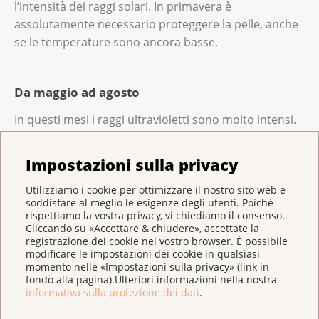
l’intensità dei raggi solari. In primavera è
assolutamente necessario proteggere la pelle, anche
se le temperature sono ancora basse.
Da maggio ad agosto
In questi mesi i raggi ultravioletti sono molto intensi.
La pelle ha bisogno di protezione attraverso l’ombra,
gli indumenti e la crema solare. Tra le ore 11 e le 15,
Impostazioni sulla privacy
quando i raggi sono più intensi, rimanga all’ombra: è
Utilizziamo i cookie per ottimizzare il nostro sito web e
la protezione migliore. Indossi indumenti a maniche
soddisfare al meglio le esigenze degli utenti. Poiché
lunghe, un cappello e occhiali da sole. Applichi
rispettiamo la vostra privacy, vi chiediamo il consenso.
abbondantemente una crema solare sulla pelle non
Cliccando su «Accettare & chiudere», accettate la
registrazione dei cookie nel vostro browser. È possibile
coperta.
modificare le impostazioni dei cookie in qualsiasi
momento nelle «Impostazioni sulla privacy» (link in
fondo alla pagina).Ulteriori informazioni nella nostra
informativa sulla protezione dei dati
.
Settembre e ottobre