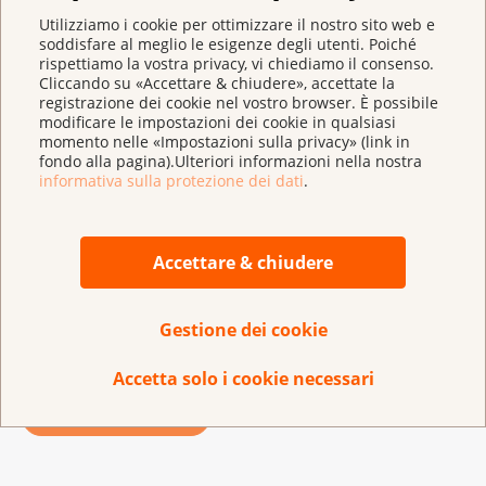
rapporto di coppia la sessualità è molto più che un
Utilizziamo i cookie per ottimizzare il nostro sito web e
semplice atto sessuale.
soddisfare al meglio le esigenze degli utenti. Poiché
rispettiamo la vostra privacy, vi chiediamo il consenso.
«Perciò, la cosa più importante è un clima positivo»,
Cliccando su «Accettare & chiudere», accettate la
registrazione dei cookie nel vostro browser. È possibile
sottolinea Fredy Wetter; per esempio che si possa
modificare le impostazioni dei cookie in qualsiasi
parlare apertamente anche di argomenti che
momento nelle «Impostazioni sulla privacy» (link in
possono essere scomodi o sgradevoli. Tuttavia, al di
fondo alla pagina).Ulteriori informazioni nella nostra
informativa sulla protezione dei dati
.
là delle discussioni, non si devono dimenticare le cose
belle della vita. Fredy intende scoprire nuovi paesi e
fare lunghi viaggi, insieme alla sua partner. Gli
Accettare & chiudere
interesserebbe viaggiare con un camper. «La vita è
troppo breve per rimandare le cose», afferma con
decisione.
Gestione dei cookie
Accetta solo i cookie necessari
Torna alla panoramica