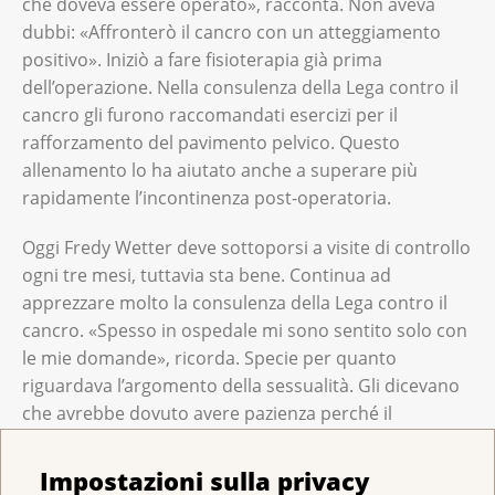
che doveva essere operato», racconta. Non aveva
dubbi: «Affronterò il cancro con un atteggiamento
positivo». Iniziò a fare fisioterapia già prima
dell’operazione. Nella consulenza della Lega contro il
cancro gli furono raccomandati esercizi per il
rafforzamento del pavimento pelvico. Questo
allenamento lo ha aiutato anche a superare più
rapidamente l’incontinenza post-operatoria.
Oggi Fredy Wetter deve sottoporsi a visite di controllo
ogni tre mesi, tuttavia sta bene. Continua ad
apprezzare molto la consulenza della Lega contro il
cancro. «Spesso in ospedale mi sono sentito solo con
le mie domande», ricorda. Specie per quanto
riguardava l’argomento della sessualità. Gli dicevano
che avrebbe dovuto avere pazienza perché il
desiderio e l’intensità dell’erezione sarebbero
diminuite. Ma col tempo ci si rende conto che in un
Impostazioni sulla privacy