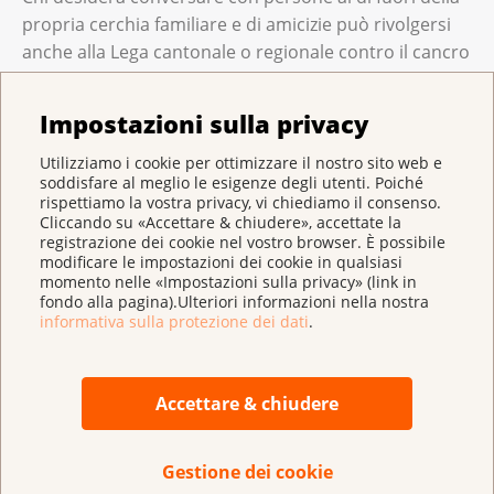
propria cerchia familiare e di amicizie può rivolgersi
anche alla Lega cantonale o regionale contro il cancro
oppure alla Linea cancro. Lì trova interlocutori che
offrono un aiuto a trovare strategie per la
Impostazioni sulla privacy
quotidianità o ad affrontare i nuovi problemi.
Anche i piccoli progetti domestici sono importanti.
Utilizziamo i cookie per ottimizzare il nostro sito web e
soddisfare al meglio le esigenze degli utenti. Poiché
Non c'era quell'album fotografico che da anni vi siete
rispettiamo la vostra privacy, vi chiediamo il consenso.
ripromessi di sistemare? Oppure perché non
Cliccando su «Accettare & chiudere», accettate la
registrazione dei cookie nel vostro browser. È possibile
approfittarne finalmente per imparare gli scacchi o
modificare le impostazioni dei cookie in qualsiasi
una nuova lingua? Nell'epoca attuale dovremmo
momento nelle «Impostazioni sulla privacy» (link in
sfruttare i vantaggi offerti dai media elettronici, ad
fondo alla pagina).Ulteriori informazioni nella nostra
informativa sulla protezione dei dati
.
esempio per guardare documentari o fare sport
seguendo le istruzioni di un video online. Inoltre è il
momento di riscoprire i giochi di società o i puzzle in
Accettare & chiudere
famiglia.
Io incoraggio a integrare nella routine quotidiana
attività che procurano piacere. Soprattutto le
Gestione dei cookie
persone che si sentono molto insicure beneficiano