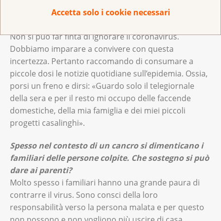
dei punti fermi di un programma quotidiano
Accetta solo i cookie necessari
strutturato.
Non si può far finta di ignorare il coronavirus.
Dobbiamo imparare a convivere con questa
incertezza. Pertanto raccomando di consumare a
piccole dosi le notizie quotidiane sull’epidemia. Ossia,
porsi un freno e dirsi: «Guardo solo il telegiornale
della sera e per il resto mi occupo delle faccende
domestiche, della mia famiglia e dei miei piccoli
progetti casalinghi».
Spesso nel contesto di un cancro si dimenticano i
familiari delle persone colpite. Che sostegno si può
dare ai parenti?
Molto spesso i familiari hanno una grande paura di
contrarre il virus. Sono consci della loro
responsabilità verso la persona malata e per questo
non possono e non vogliono più uscire di casa.