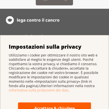
Conto per la donazione:
IBAN CH 95 0900 0000 3000 4843 9
Impostazioni sulla privacy
Utilizziamo i cookie per ottimizzare il nostro sito web e
soddisfare al meglio le esigenze degli utenti. Poiché
rispettiamo la vostra privacy, vi chiediamo il consenso.
Cliccando su «Accettare & chiudere», accettate la
registrazione dei cookie nel vostro browser. È possibile
Lega svizzera contro il cancro
modificare le impostazioni dei cookie in qualsiasi
momento nelle «Impostazioni sulla privacy» (link in
Effingerstrasse 40
fondo alla pagina).Ulteriori informazioni nella nostra
informativa sulla protezione dei dati
.
Casella postale
3001 Berna
031 389 91 00
Accettare & chiudere