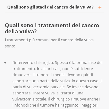
Quali sono gli stadi del cancro della vulva?
I professionisti parlano di quattro stadi:
Quali sono i trattamenti del cancro
stadio 1: il tumore è limitato alla vulva o al
della vulva?
perineo;
I trattamenti più comuni per il cancro della vulva
stadio 2: il tumore si è diffuso ad altre
sono:
regioni del bacino;
stadio 3: il tumore si è diffuso ad altre
l’intervento chirurgico. Spesso è la prima fase del
regioni del bacino e ha colpito i linfonodi;
trattamento. In alcuni casi, non è sufficiente
stadio 4: sono presenti metastasi in altri
rimuovere il tumore. I medici devono quindi
organi.
asportare una parte della vulva. In questo caso si
parla di vulvectomia parziale. Se invece devono
Le specialiste e gli specialisti usano due
asportare l’intera vulva, si tratta di una
sistemi per descrivere il cancro della vulva: la
vulvectomia totale. Il chirurgico rimuove anche i
classificazione FIGO e la classificazione in
linfonodi che il tumore ha raggiunto. Maggiori