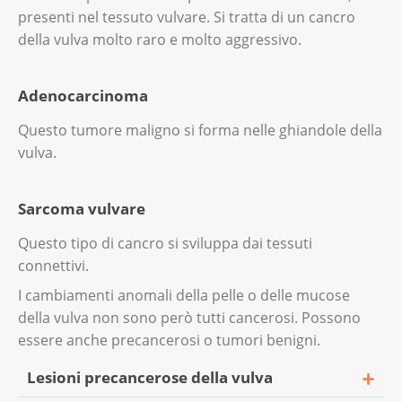
persona all’altra soprattutto durante i
presenti nel tessuto vulvare. Si tratta di un cancro
rapporti sessuali.
della vulva molto raro e molto aggressivo.
Dopo un’infezione da HPV, aumenta il rischio
di
cancro del collo dell’utero
o di
tumore
Adenocarcinoma
anale
.
Questo tumore maligno si forma nelle ghiandole della
Qui trova altre informazioni sull’
infezione da
vulva.
papillomavirus umani
.
Sarcoma vulvare
Questo tipo di cancro si sviluppa dai tessuti
connettivi.
I cambiamenti anomali della pelle o delle mucose
della vulva non sono però tutti cancerosi. Possono
essere anche precancerosi o tumori benigni.
Lesioni precancerose della vulva