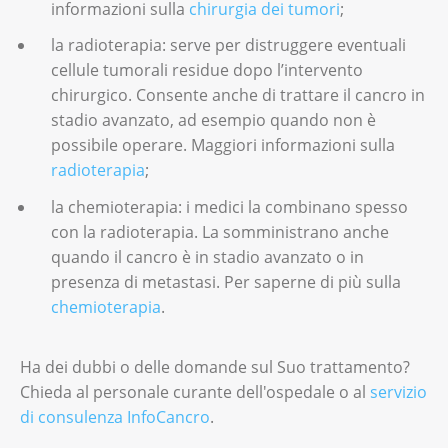
stadi TNM. Ogni stadio ha una combinazione
informazioni sulla
chirurgia dei tumori
;
di lettere e numeri. Un numero più alto
la radioterapia: serve per distruggere eventuali
indica un tumore più grande e una diffusione
cellule tumorali residue dopo l’intervento
maggiore nei tessuti vicini.
chirurgico. Consente anche di trattare il cancro in
stadio avanzato, ad esempio quando non è
Il medico Le spiega il significato di queste
possibile operare. Maggiori informazioni sulla
lettere e di questi numeri e Le presenta i
radioterapia
;
risultati degli esami.
la chemioterapia: i medici la combinano spesso
Il Suo team curante conosce lo stadio della
con la radioterapia. La somministrano anche
malattia e verifica se nel corpo ci sono
quando il cancro è in stadio avanzato o in
metastasi, cioè cellule tumorali che hanno
presenza di metastasi. Per saperne di più sulla
raggiunto altri organi. In base a queste
chemioterapia
.
informazioni il team organizza il trattamento.
Ha dei dubbi o delle domande sul Suo trattamento?
In alcuni casi il cancro della vulva cresce in
Chieda al personale curante dell'ospedale o al
servizio
modo invasivo. Invasivo significa che le
di consulenza InfoCancro
.
cellule tumorali crescono e si dividono molto
in fretta. In questo modo raggiungono i