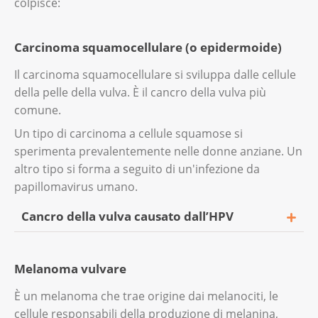
colpisce:
Carcinoma squamocellulare (o epidermoide)
Il carcinoma squamocellulare si sviluppa dalle cellule
della pelle della vulva. È il cancro della vulva più
comune.
Un tipo di carcinoma a cellule squamose si
sperimenta prevalentemente nelle donne anziane. Un
altro tipo si forma a seguito di un'infezione da
papillomavirus umano.
Cancro della vulva causato dall’HPV
Questo tipo di tumore a cellule squamose
Melanoma vulvare
colpisce più spesso le donne giovani.
È un melanoma che trae origine dai melanociti, le
Il papillomavirus umano (HPV) passa da una
cellule responsabili della produzione di melanina,