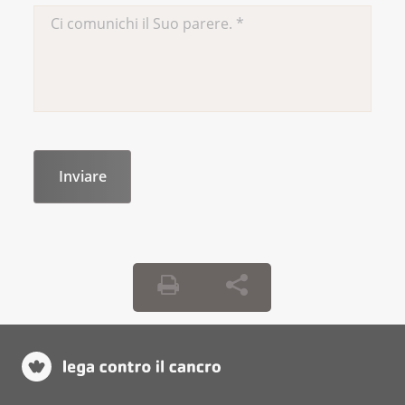
krebs/krebsarten/andere-
krebsarten/vulvakrebs.html
Le manuel MSD. (s.d.). Cancer du vagin.
https://www.msdmanuals.com/fr/accueil/probl%C3%
de-sant%C3%A9-de-la-femme/cancers-
gyn%C3%A9cologiques/cancer-du-
vagin#Traitement_v806577_fr