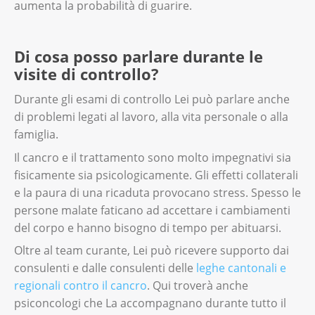
un ano artificiale a livello dell’addome.
aumenta la probabilità di guarire.
Successivamente applica una sacca per
I linfonodi inguinali o quelli nella parte
raccogliere le feci. Questa procedura si
inferiore dell’addome si ammalano spesso,
Di cosa posso parlare durante le
chiama colostomia. Per ulteriori informazioni
ma i linfonodi colpiti non rientrano nelle
visite di controllo?
su
ileostomia e colostomia
.
metastasi di un organo.
Durante gli esami di controllo Lei può parlare anche
La scelta del trattamento dipende dallo
di problemi legati al lavoro, alla vita personale o alla
stadio della malattia. Dipende anche dalle
famiglia.
dimensioni e dalla posizione del cancro. Si
Il cancro e il trattamento sono molto impegnativi sia
tiene conto anche della Sua età e del Suo
fisicamente sia psicologicamente. Gli effetti collaterali
stato di salute generale.
e la paura di una ricaduta provocano stress. Spesso le
Il medico Le indicherà le terapie più adatte
persone malate faticano ad accettare i cambiamenti
alla Sua situazione. Ne discuta insieme e non
del corpo e hanno bisogno di tempo per abituarsi.
esiti a chiedere chiarimenti in caso di dubbi.
Oltre al team curante, Lei può ricevere supporto dai
consulenti e dalle consulenti delle
leghe cantonali e
regionali contro il cancro
. Qui troverà anche
psiconcologi che La accompagnano durante tutto il