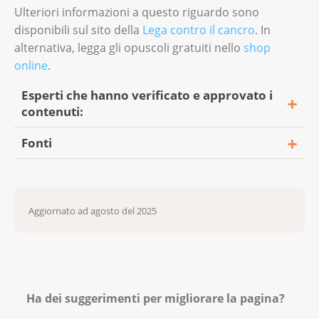
Ulteriori informazioni a questo riguardo sono
disponibili sul sito della
Lega contro il cancro
. In
alternativa, legga gli opuscoli gratuiti nello
shop
online
.
Esperti che hanno verificato e approvato i
contenuti:
Fonti
Dr. med. vet. Julia Schwarz, specializzata in
screening e diagnosi precoce, Lega svizzera
American Cancer Society. (s.d.). Vulvar
contro il cancro, Berna
cancer.
Aggiornato ad agosto del 2025
https://www.cancer.org/cancer/types/vulvar-
cancer/about.html
Deutsche Krebsgesellschaft. (s.d.).
Vulvakrebs.
Ha dei suggerimenti per migliorare la pagina?
https://www.krebsgesellschaft.de/onko-
internetportal/basis-informationen-