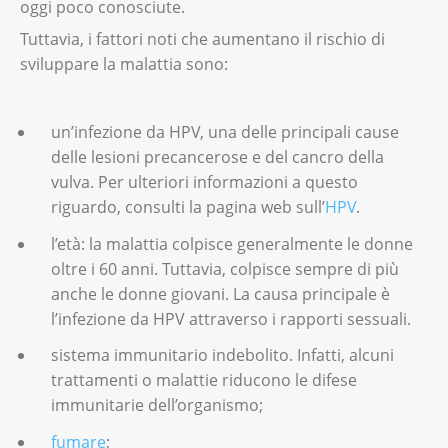
nella vulva:
oggi poco conosciute.
Tuttavia, i fattori noti che aumentano il rischio di
Fibroma: si sviluppa nei tessuti fibrosi e
Quali sono i fattori di rischio della NIV?
sviluppare la malattia sono:
muscolari;
Infezione da
HPV
;
lipoma: sorge dal tessuto adiposo;
un’infezione da HPV, una delle principali cause
consumo di prodotti contenenti tabacco;
emangioma: si forma nei vasi sanguigni.
delle lesioni precancerose e del cancro della
infiammazione cronica della pelle della
vulva. Per ulteriori informazioni a questo
regione anale e genitale (lichen
riguardo, consulti la pagina web sull’
HPV
.
scleroatrofico);
l’età: la malattia colpisce generalmente le donne
sistema immunitario indebolito.
oltre i 60 anni. Tuttavia, colpisce sempre di più
anche le donne giovani. La causa principale è
l’infezione da HPV attraverso i rapporti sessuali.
sistema immunitario indebolito. Infatti, alcuni
trattamenti o malattie riducono le difese
immunitarie dell’organismo;
fumare
;