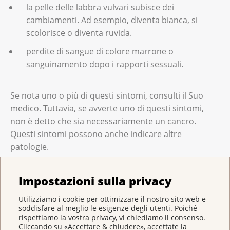
la pelle delle labbra vulvari subisce dei
cambiamenti. Ad esempio, diventa bianca, si
scolorisce o diventa ruvida.
perdite di sangue di colore marrone o
sanguinamento dopo i rapporti sessuali.
Se nota uno o più di questi sintomi, consulti il Suo
medico. Tuttavia, se avverte uno di questi sintomi,
non è detto che sia necessariamente un cancro.
Questi sintomi possono anche indicare altre
patologie.
Impostazioni sulla privacy
Quali esami servono per la diagnosi
del cancro della vulva?
Utilizziamo i cookie per ottimizzare il nostro sito web e
soddisfare al meglio le esigenze degli utenti. Poiché
Spesso i medici diagnosticano il cancro della vulva
rispettiamo la vostra privacy, vi chiediamo il consenso.
Cliccando su «Accettare & chiudere», accettate la
durante una visita ginecologica di routine. Oppure