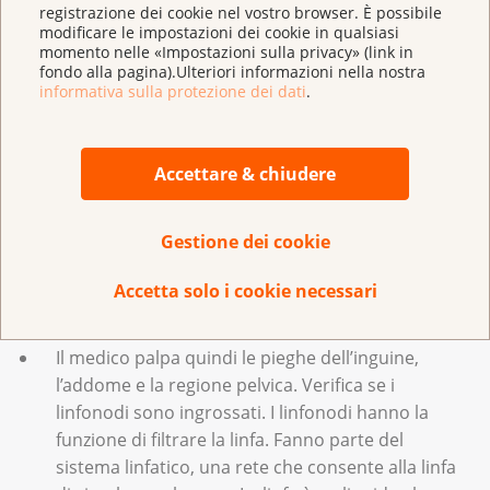
registrazione dei cookie nel vostro browser. È possibile
quando compaiono dei sintomi.
modificare le impostazioni dei cookie in qualsiasi
momento nelle «Impostazioni sulla privacy» (link in
fondo alla pagina).Ulteriori informazioni nella nostra
Visita medica approfondita
informativa sulla protezione dei dati
.
In caso di sospetto carcinoma vulvare, il medico fa un
esame obiettivo.
Accettare & chiudere
Il ginecologo esamina attentamente la vulva e il
Gestione dei cookie
perineo. Il perineo è situato tra le grandi labbra e
l’ano. Per questo esame utilizza una lente di
Accetta solo i cookie necessari
ingrandimento (colposcopio).
Il medico palpa quindi le pieghe dell’inguine,
l’addome e la regione pelvica. Verifica se i
linfonodi sono ingrossati. I linfonodi hanno la
funzione di filtrare la linfa. Fanno parte del
sistema linfatico, una rete che consente alla linfa