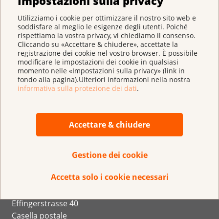
Impostazioni sulla privacy
Utilizziamo i cookie per ottimizzare il nostro sito web e
soddisfare al meglio le esigenze degli utenti. Poiché
rispettiamo la vostra privacy, vi chiediamo il consenso.
Cliccando su «Accettare & chiudere», accettate la
registrazione dei cookie nel vostro browser. È possibile
modificare le impostazioni dei cookie in qualsiasi
momento nelle «Impostazioni sulla privacy» (link in
fondo alla pagina).Ulteriori informazioni nella nostra
informativa sulla protezione dei dati
.
Conto per la donazione:
IBAN CH 95 0900 0000 3000 4843 9
Accettare & chiudere
Gestione dei cookie
Accetta solo i cookie necessari
Lega svizzera contro il cancro
Effingerstrasse 40
Casella postale