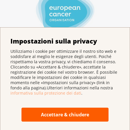
Impostazioni sulla privacy
Utilizziamo i cookie per ottimizzare il nostro sito web e
soddisfare al meglio le esigenze degli utenti. Poiché
European Cancer Organisation (ECO)
rispettiamo la vostra privacy, vi chiediamo il consenso.
ECO è l’associazione mantello di tutte le
Cliccando su «Accettare & chiudere», accettate la
registrazione dei cookie nel vostro browser. È possibile
organizzazioni specializzate nella ricerca e nel
modificare le impostazioni dei cookie in qualsiasi
trattamento del cancro in Europa.
momento nelle «Impostazioni sulla privacy» (link in
fondo alla pagina).Ulteriori informazioni nella nostra
informativa sulla protezione dei dati
.
Accettare & chiudere