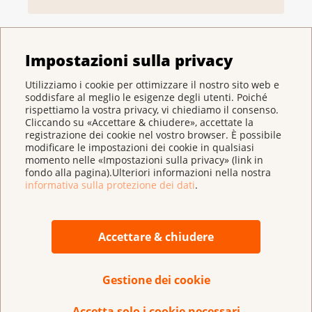
Terapie mirate (targeted
Impostazioni sulla privacy
therapies)
Utilizziamo i cookie per ottimizzare il nostro sito web e
soddisfare al meglio le esigenze degli utenti. Poiché
rispettiamo la vostra privacy, vi chiediamo il consenso.
Cliccando su «Accettare & chiudere», accettate la
registrazione dei cookie nel vostro browser. È possibile
Immunoterapie e terapie
modificare le impostazioni dei cookie in qualsiasi
mirate
momento nelle «Impostazioni sulla privacy» (link in
fondo alla pagina).Ulteriori informazioni nella nostra
informativa sulla protezione dei dati
.
Ha dei suggerimenti per migliorare la pagina?
Accettare & chiudere
Gestione dei cookie
Accetta solo i cookie necessari