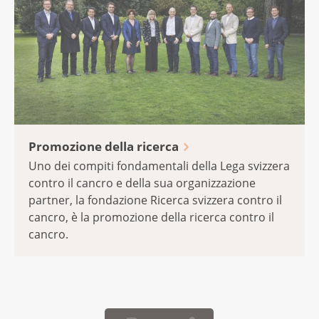
della cura e /sulle spese sanitarie? La ricerca
popolazione.
sull’assistenza sanitaria indaga i modi in cui
le persone vengono assistite con prodotti e
servizi riferiti alla salute, ponendo al centro
dell’attenzione soprattutto la qualità, l’utilità
e i costi delle cure mediche.
Promozione della ricerca
Uno dei compiti fondamentali della Lega svizzera
contro il cancro e della sua organizzazione
partner, la fondazione Ricerca svizzera contro il
cancro, è la promozione della ricerca contro il
cancro.