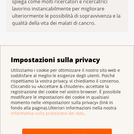
spiega come molti ricercatori e ricercatrici
lavorino instancabilmente per migliorare
ulteriormente le possibilità di sopravvivenza e la
qualità della vita dei malati di cancro.
Questi progetti di ricerca esemplari, sostenuti dalla
Impostazioni sulla privacy
Lega svizzera contro il cancro, sono possibili solo
grazie alle vostre donazioni. Grazie di cuore!
Utilizziamo i cookie per ottimizzare il nostro sito web e
soddisfare al meglio le esigenze degli utenti. Poiché
rispettiamo la vostra privacy, vi chiediamo il consenso.
Donare alla ricerca sul cancro
Cliccando su «Accettare & chiudere», accettate la
registrazione dei cookie nel vostro browser. È possibile
modificare le impostazioni dei cookie in qualsiasi
momento nelle «Impostazioni sulla privacy» (link in
fondo alla pagina).Ulteriori informazioni nella nostra
Settori di ricerca
informativa sulla protezione dei dati
.
Ciascuno dei progetti sostenuti dispone di
orientamenti e obiettivi differenti. Essi coprono