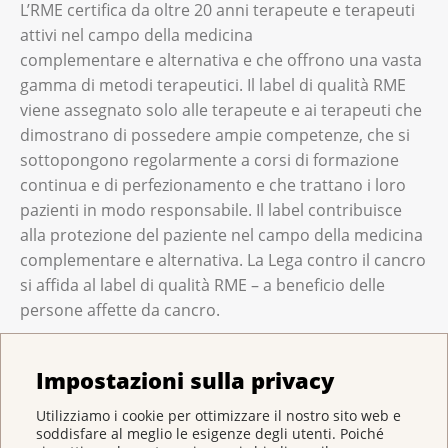
L’RME certifica da oltre 20 anni terapeute e terapeuti
attivi nel campo della medicina
complementare e alternativa e che offrono una vasta
gamma di metodi terapeutici. Il label di qualità RME
viene assegnato solo alle terapeute e ai terapeuti che
dimostrano di possedere ampie competenze, che si
sottopongono regolarmente a corsi di formazione
continua e di perfezionamento e che trattano i loro
pazienti in modo responsabile. Il label contribuisce
alla protezione del paziente nel campo della medicina
complementare e alternativa. La Lega contro il cancro
si affida al label di qualità RME – a beneficio delle
persone affette da cancro.
Molti assicuratori malattia si affidano all'RME per quel
Impostazioni sulla privacy
che riguarda le assicurazioni complementari per la
medicina complementare. Tuttavia, consigliamo di
Utilizziamo i cookie per ottimizzare il nostro sito web e
ottenere una garanzia di assunzione dei costi da
soddisfare al meglio le esigenze degli utenti. Poiché