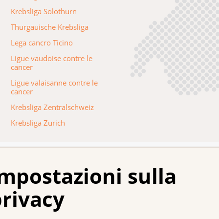
Krebsliga Solothurn
Thurgauische Krebsliga
Lega cancro Ticino
Ligue vaudoise contre le
cancer
Ligue valaisanne contre le
cancer
Krebsliga Zentralschweiz
Krebsliga Zürich
e le Leghe contro il cancro regionali e quali competenze le c
mpostazioni sulla
rivacy
e