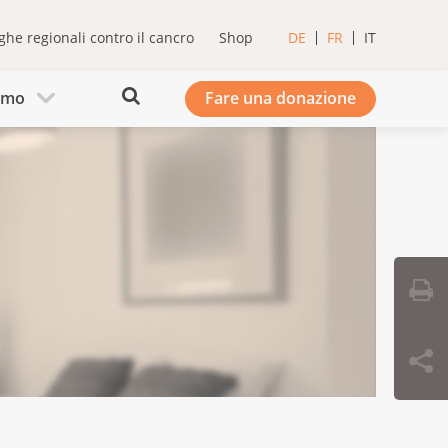
ghe regionali contro il cancro
Shop
DE
FR
IT
iamo
Fare una donazione