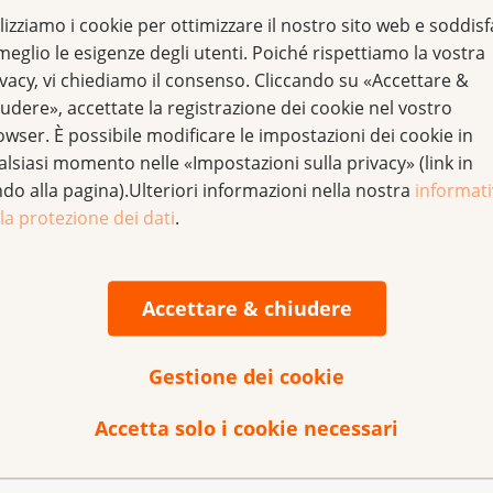
lizziamo i cookie per ottimizzare il nostro sito web e soddis
meglio le esigenze degli utenti. Poiché rispettiamo la vostra
ivacy, vi chiediamo il consenso. Cliccando su «Accettare &
udere», accettate la registrazione dei cookie nel vostro
owser. È possibile modificare le impostazioni dei cookie in
alsiasi momento nelle «Impostazioni sulla privacy» (link in
gnosi precoce
ndo alla pagina).Ulteriori informazioni nella nostra
informat
la protezione dei dati
.
 anticipo
e sostegno
 reagire in caso di sintomi
Accettare & chiudere
. La buona notizia è che
può prevenire. Possiamo
cro e fare qualcosa per la
olti modi. Per questo è
Gestione dei cookie
rogrammi di screening.
Accetta solo i cookie necessari
nziali sintomi e
ano il rischio di cancro. A
agire prontamente se
i ambientali o di vita
 facendo, aumentano le