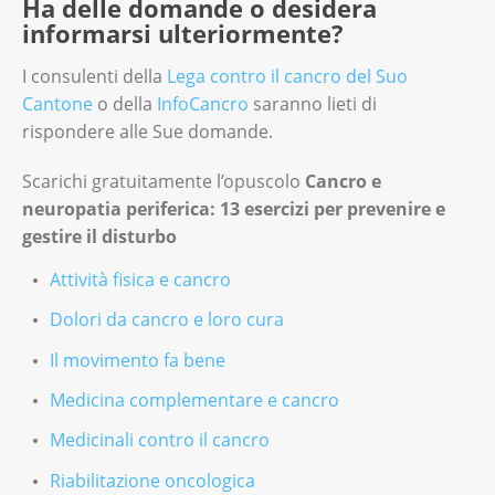
Ha delle domande o desidera
abbassi di nuovo. Il movimento è lento e
Poi, aumenti a 4 serie da 15 ripetizioni
Tiri i gomiti indietro. Si assicuri che i
informarsi ulteriormente?
controllato.
ciascuna.
gomiti formino un angolo di 90 gradi. Le
Variante
mani devono essere rilassate e le spalle
I consulenti della
Lega contro il cancro del Suo
devono stare basse.
Cantone
o della
InfoCancro
saranno lieti di
Appoggi le punte e la pianta dei piedi sui
rispondere alle Sue domande.
Ritorni lentamente alla posizione di
bordi di un gradino, in modo che sia
partenza e ripeta l’esercizio.
leggermente sollevato. L'avampiede sostiene
Scarichi gratuitamente l’opuscolo
Cancro e
l'intero peso. Sollevi e abbassi lentamente il
neuropatia periferica: 13 esercizi per prevenire e
tallone.
Numero di ripetizioni
gestire il disturbo
Numero di ripetizioni
Ripeta l’esercizio finché riesce a eseguire il
Attività fisica e cancro
movimento correttamente. Inizi con 3 serie
Inizi con 3 serie da 10 ripetizioni. Poi, aumenti
Dolori da cancro e loro cura
da 10 ripetizioni. Successivamente, aumenti a
a 4 serie da 15 ripetizioni.
4 serie da 15 ripetizioni.
Il movimento fa bene
Medicina complementare e cancro
Medicinali contro il cancro
Riabilitazione oncologica