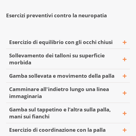
Avverte disturbi di questo tipo? Allora
medica riguardo alla scelta dei farmaci.
Se ha disturbi alle mani e ai piedi, faccia
contatti il medico. Se necessario, la terapia
Discuta anche quanto prima eventuali dubbi
attenzione:
Esercizi preventivi contro la neuropatia
può essere adattata.
sugli effetti collaterali. È possibile adottare
durante le attività quotidiane, come il
misure preventive prima del trattamento per
taglio delle verdure;
ridurre il rischio di neuropatia.
Esercizio di equilibrio con gli occhi chiusi
a tappeti allentati, soglie, cordoli e stanze
poco illuminate, per prevenire cadute;
Sollevamento dei talloni su superficie
alle piaghe da decubito e alle lesioni su
morbida
mani e piedi;
Gamba sollevata e movimento della palla
Posizione di partenza
alla corretta cura delle unghie.
Camminare all'indietro lungo una linea
immaginaria
Gamba sul tappetino e l'altra sulla palla,
mani sui fianchi
Esercizio di coordinazione con la palla
Posizione di partenza