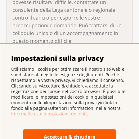
dovesse risultarvi difficile, contattate un
consulente della Lega cantonale o regionale
contro il cancro per esporre le vostre
preoccupazioni e domande. Può trattarsi di un
colloquio unico o di un accompagnamento in
questo momento difficile.
Impostazioni sulla privacy
Utilizziamo i cookie per ottimizzare il nostro sito web e
soddisfare al meglio le esigenze degli utenti. Poiché
rispettiamo la vostra privacy, vi chiediamo il consenso.
Cliccando su «Accettare & chiudere», accettate la
registrazione dei cookie nel vostro browser. È possibile
modificare le impostazioni dei cookie in qualsiasi
momento nelle «Impostazioni sulla privacy» (link in
fondo alla pagina).Ulteriori informazioni nella nostra
informativa sulla protezione dei dati
.
Ulteriori informazioni
L'opuscolo «Prendersi cura di una persona cara
Accettare & chiudere