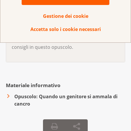
malata di cancro» è stato creato per aiutarvi.
Abbiamo ascoltato le testimonianze di molti
Gestione dei cookie
congiunti che prestano cure a persone care
ammalate. Molti hanno attraversato momenti
Accetta solo i cookie necessari
difficili per i quali avrebbero voluto essere
meglio preparati. Abbiamo raccolto i loro
consigli in questo opuscolo.
Materiale informativo
Opuscolo: Quando un genitore si ammala di
cancro