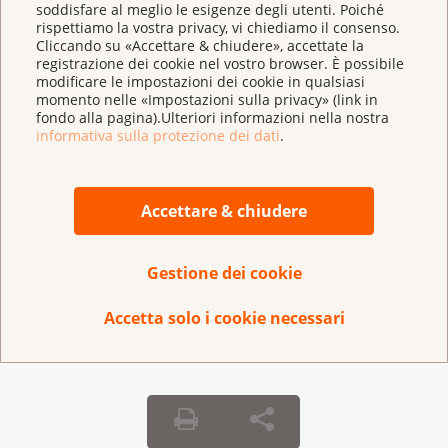
soddisfare al meglio le esigenze degli utenti. Poiché
rispettiamo la vostra privacy, vi chiediamo il consenso.
Cliccando su «Accettare & chiudere», accettate la
Micronaut combina arte e scienza
registrazione dei cookie nel vostro browser. È possibile
Con le immagini pubblicate nel rapporto sulla
modificare le impostazioni dei cookie in qualsiasi
ricerca, il fotografo scientifico Martin Oeggerli
momento nelle «Impostazioni sulla privacy» (link in
fondo alla pagina).Ulteriori informazioni nella nostra
coglie particolari microscopici. Scoprite di più su
informativa sulla protezione dei dati
.
di lui e sul suo lavoro.
Accettare & chiudere
Archivio
Gestione dei cookie
Accetta solo i cookie necessari
Rapporti di ricerca precedenti da scaricare
Rapport La recherche sur le cancer en
Suisse (édition 2024)