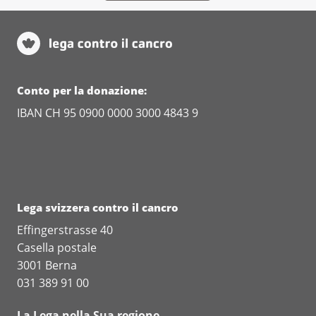
Rapport La recherche sur le cancer en
Suisse (édition 2023)
Rapport La recherche sur le cancer en
Suisse (édition 2022)
Conto per la donazione:
Rapport La recherche sur le cancer en
IBAN CH 95 0900 0000 3000 4843 9
Suisse (édition 2021)
Rapport La recherche sur le cancer en
Suisse (édition 2020)
Rapport La recherche sur le cancer en
Suisse (édition 2019)
Lega svizzera contro il cancro
Tutti i rapporti di ricerca precedenti
Effingerstrasse 40
Casella postale
3001 Berna
031 389 91 00
La Lega nella Sua regione