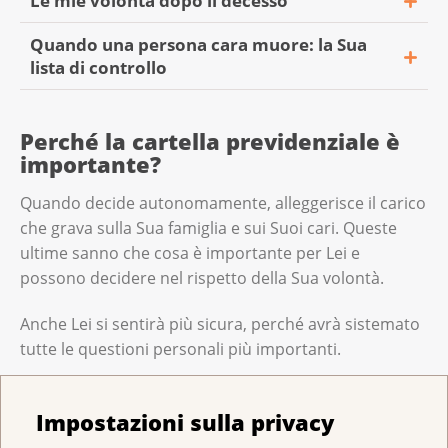
Le mie volontà dopo il decesso
Quando una persona cara muore: la Sua
lista di controllo
Perché la cartella previdenziale è
importante?
Quando decide autonomamente, alleggerisce il carico
che grava sulla Sua famiglia e sui Suoi cari. Queste
ultime sanno che cosa è importante per Lei e
possono decidere nel rispetto della Sua volontà.
Anche Lei si sentirà più sicura, perché avrà sistemato
tutte le questioni personali più importanti.
Contenuto
Impostazioni sulla privacy
Nelle direttive anticipate Lei indica quali cure
Contenuto