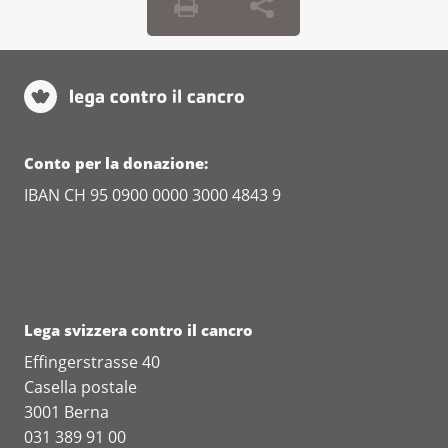
designa una persona che La
Questo opuscolo fa parte della cartella
rappresenti legalmente qualora non
previdenziale, che può ordinare qui.
fosse più in grado di prendere
decisioni autonomamente. Questa
persona potrà, ad esempio, firmare
contratti per Lei.
Conto per la donazione:
IBAN CH 95 0900 0000 3000 4843 9
Questo opuscolo fa parte della cartella
previdenziale, che può ordinare qui.
Lega svizzera contro il cancro
Effingerstrasse 40
Casella postale
3001 Berna
031 389 91 00