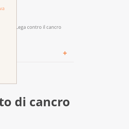
iva
omo. La Lega contro il cancro
malattia. Un sintomo può
e volte al giorno, mentre
to di cancro