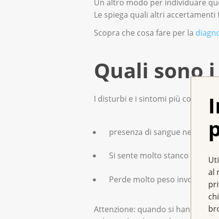
Un altro modo per individuare quest
Le spiega quali altri accertamenti
Scopra che cosa fare per la
diagno
Quali sono i
I
I disturbi e i sintomi più comuni n
p
presenza di sangue nelle feci.
Si sente molto stanco per div
Uti
al 
Perde molto peso involontar
pr
chi
br
Attenzione: quando si hanno uno o 