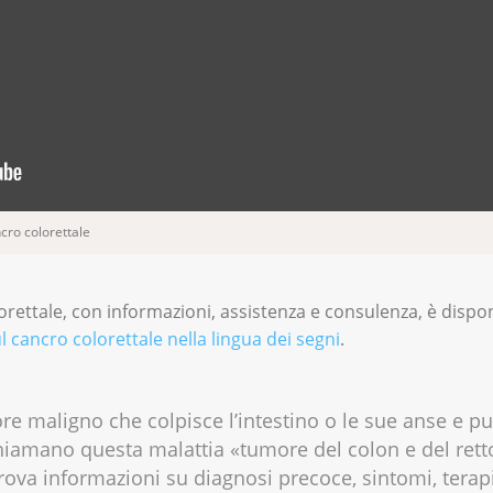
cro colorettale
orettale, con informazioni, assistenza e consulenza, è dispon
l cancro colorettale nella lingua dei segni
.
ore maligno che colpisce l’intestino o le sue anse e p
i chiamano questa malattia «tumore del colon e del rett
rova informazioni su diagnosi precoce, sintomi, terapi