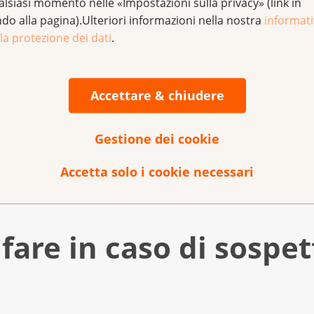
alsiasi momento nelle «Impostazioni sulla privacy» (link in
 questi sintomi.
ndo alla pagina).Ulteriori informazioni nella nostra
informat
co se i sintomi e i disturbi persistono.
la protezione dei dati
.
cro colorettale, di solito, non hanno alcun disturbo o sint
di screening del colon-retto a partire dai 50 anni.
Accettare & chiudere
 sintomi?
Gestione dei cookie
Accetta solo i cookie necessari
 quando nel corpo si verifica un cambiamento dovuto a una 
urbi del cancro colorettale
.
sariamente. Ad esempio, un sintomo è questo: Lei evacua tr
orno.
fare in caso di sospet