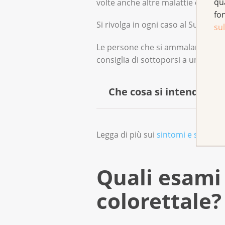
qu
volte anche altre malattie causano
fo
Si rivolga in ogni caso al Suo medi
sul
Le persone che si ammalano di can
consiglia di sottoporsi a un esame 
Che cosa si intende per
I medici parlano di «sintomi»
Legga di più sui
sintomi e sui dist
causare fastidio, ma non neces
prima evacuava una volta al gi
Quali esami 
colorettale?