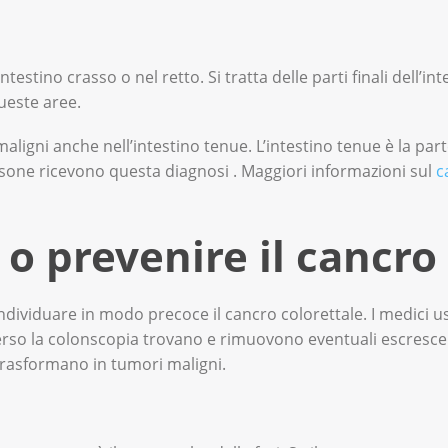
stino crasso o nel retto. Si tratta delle parti finali dell’inte
queste aree.
igni anche nell’intestino tenue. L’intestino tenue è la parte
rsone ricevono questa diagnosi . Maggiori informazioni sul
c
o prevenire il cancro
ndividuare in modo precoce il cancro colorettale. I medici 
raverso la colonscopia trovano e rimuovono eventuali escresce
 trasformano in tumori maligni.