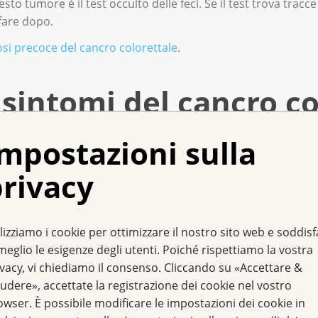
o tumore è il test occulto delle feci. Se il test trova tracce
 fare dopo.
si precoce del cancro colorettale
.
 sintomi del cancro co
mpostazioni sulla
el cancro colorettale sono:
rivacy
 Il sangue è di colore rosso chiaro o rosso scuro.
erse settimane.
lizziamo i cookie per ottimizzare il nostro sito web e soddis
meglio le esigenze degli utenti. Poiché rispettiamo la vostra
iamente.
ivacy, vi chiediamo il consenso. Cliccando su «Accettare &
udere», accettate la registrazione dei cookie nel vostro
owser. È possibile modificare le impostazioni dei cookie in
più di questi disturbi, non significa necessariamente che si 