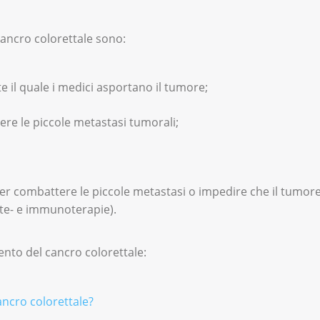
 cancro colorettale sono:
te il quale i medici asportano il tumore;
re le piccole metastasi tumorali;
Per combattere le piccole metastasi o impedire che il tumore
ate- e immunoterapie).
ento del cancro colorettale:
ancro colorettale?