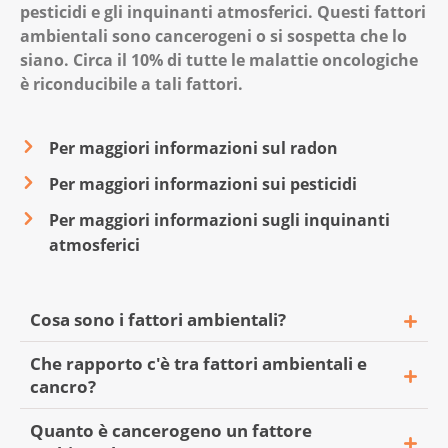
pesticidi e gli inquinanti atmosferici. Questi fattori
ambientali sono cancerogeni o si sospetta che lo
siano. Circa il 10% di tutte le malattie oncologiche
è riconducibile a tali fattori.
Per maggiori informazioni sul radon
Per maggiori informazioni sui pesticidi
Per maggiori informazioni sugli inquinanti
atmosferici
Cosa sono i fattori ambientali?
Che rapporto c'è tra fattori ambientali e
Si tratta di fattori che si ripercuotono sulle
cancro?
persone e che provengono dall'ambiente. In
breve, l'ambiente influenza la nostra salute.
Quanto è cancerogeno un fattore
Alcuni fattori ambientali sono cancerogeni o
In queste pagine descriviamo i fattori che