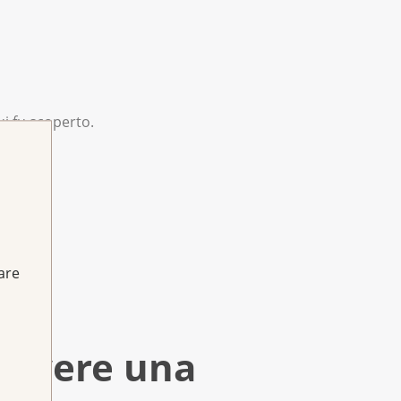
cui fu scoperto.
fare
o avere una