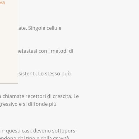
iva
ule malate. Singole cellule
iccole metastasi con i metodi di
mente resistenti. Lo stesso può
 chiamate recettori di crescita. Le
ressivo e si diffonde più
In questi casi, devono sottoporsi
ndono dal tipo e dalla gravità