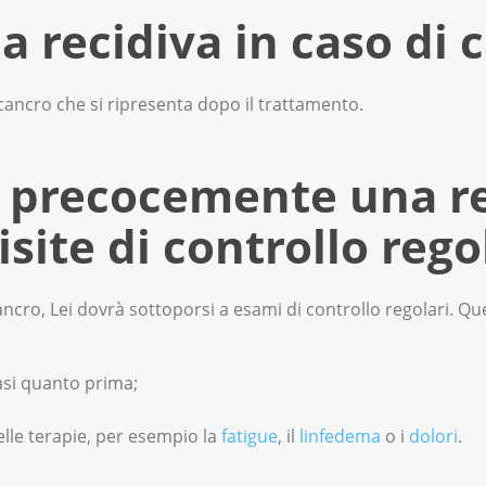
ta dal cancro solo quando, almeno dopo 5 anni dalle terapie
a recidiva in caso di 
nni? Le recidive sono particolarmente frequenti nei primi 5 
cancro che si ripresenta dopo il trattamento.
 precocemente una re
isite di controllo rego
cancro, Lei dovrà sottoporsi a esami di controllo regolari. Qu
asi quanto prima;
 delle terapie, per esempio la
fatigue
, il
linfedema
o i
dolori
.