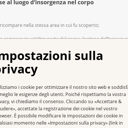
ase al luogo d’insorgenza nel corpo
e ricompare nella stessa area in cui fu scoperto;
ro compare in un’altra parte del corpo, lontana dall’area in 
mpostazioni sulla
ase al periodo d’insorgenza
rivacy
ricompare dopo poco tempo (dopo settimane o mesi);
lizziamo i cookie per ottimizzare il nostro sito web e soddis
compare dopo alcuni anni di remissione.
meglio le esigenze degli utenti. Poiché rispettiamo la vostra
ivacy, vi chiediamo il consenso. Cliccando su «Accettare &
udere», accettate la registrazione dei cookie nel vostro
lati di cancro posson
owser. È possibile modificare le impostazioni dei cookie in
alsiasi momento nelle «Impostazioni sulla privacy» (link in