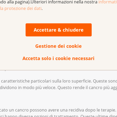
ndo alla pagina).Ulteriori informazioni nella nostra
informat
la protezione dei dati
.
e i chirurghi non riescono a rimuovere completamente le cell
Accettare & chiudere
o e iniziano a crescere di nuovo.
lto piccole nel corpo. I medici non possono vedere queste p
Gestione dei cookie
tastasi continuano a crescere dopo il trattamento.
Accetta solo i cookie necessari
 è abbastanza efficace e le cellule tumorali sono particolar
rapia.
caratteristiche particolari sulla loro superficie. Queste sono
 dividono in modo più veloce. Questo rende il cancro più agg
icato un cancro possono avere una recidiva dopo le terapie. 
ci hanno diverse opzioni di trattamento. Queste ultime dipe