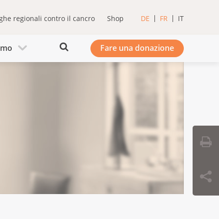
ghe regionali contro il cancro
Shop
DE
FR
IT
iamo
Fare una donazione