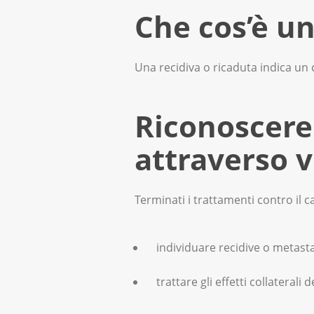
Una persona è dichiarata guari
Che cos’è un
tumorali nel corpo. Perché 5 a
Una recidiva o ricaduta indica un 
Riconoscere
attraverso v
Terminati i trattamenti contro il 
individuare recidive o metast
trattare gli effetti collaterali