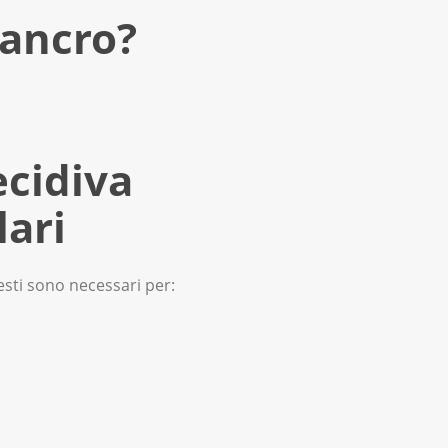
, non ci sono più cellule
cancro?
anni dopo i trattamenti.
cidiva
lari
esti sono necessari per: