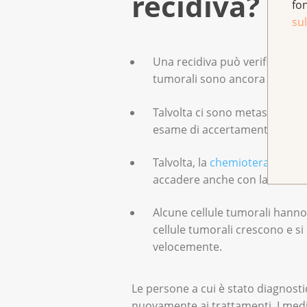
recidiva?
fo
sul
Una recidiva può verificarsi s
tumorali sono ancora nel corp
Talvolta ci sono metastasi mo
esame di accertamento. Le me
Talvolta, la
chemioterapia
non
accadere anche con la radiote
Alcune cellule tumorali hanno 
cellule tumorali crescono e si
velocemente.
Le persone a cui è stato diagnost
nuovamente ai trattamenti. I medi