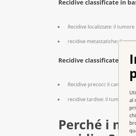
Recidive classificate in b
Recidive localizzate: il tumor
recidive metastatiche: il canc
I
Recidive classificate in b
p
Recidive precoci: il cancro 
Uti
recidive tardive: il tumore ri
al 
pr
chi
Perché i ma
br
qu