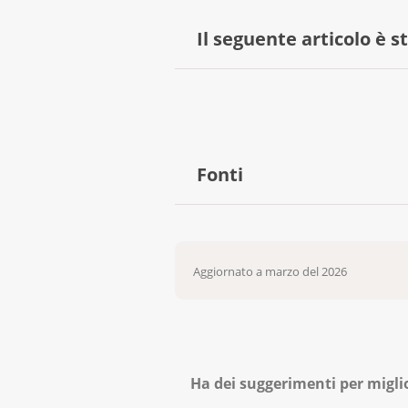
Il seguente articolo è s
Nicole Steck, supporto scientif
Fonti
DocCheck Medical Services. (s.d
https://flexikon.doccheck.com/
Aggiornato a marzo del 2026
DocCheck Medical Services. (s.
https://flexikon.doccheck.com
Ha dei suggerimenti per migli
National Cancer Institute. (s.d