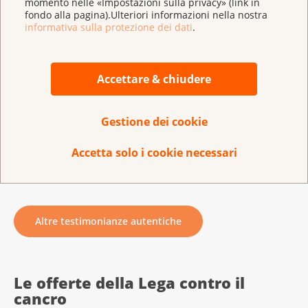
momento nelle «Impostazioni sulla privacy» (link in
Nel mio caso non era necessario, ma da quando mi è
fondo alla pagina).Ulteriori informazioni nella nostra
stata diagnosticata la malattia mi reco ogni settimana
informativa sulla protezione dei dati
.
da una consulente della Lega contro il cancro della
Svizzera orientale. Con lei posso parlare di tutto e così
Accettare & chiudere
posso anche alleggerire un po’ il carico di mia figlia.
Qual è il tuo desiderio più grande per il futuro?
Gestione dei cookie
Poter morire con dignità, ricevere cure palliative a
Accetta solo i cookie necessari
casa e trovare forza nella fede.
Altre testimonianze autentiche
Le offerte della Lega contro il
cancro