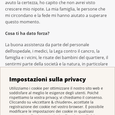
avuto la certezza, ho capito che non avrei visto
crescere mio nipote. La mia famiglia, le persone che
mi circondano e la fede mi hanno aiutato a superare
questo momento.
Cosa ti ha dato forza?
La buona assistenza da parte del personale
dell’ospedale, i medici, la Lega contro il cancro, la
famiglia e i vicini, le risate dei bambini del quartiere, il
sentirmi parte della società e la natura, in particolare
il Lago di Costanza.
Impostazioni sulla privacy
Come ti ha aiutata la Lega contro il cancro?
Utilizziamo i cookie per ottimizzare il nostro sito web e
soddisfare al meglio le esigenze degli utenti. Poiché
Conosco la Lega contro il cancro dai tempi in cui
rispettiamo la vostra privacy, vi chiediamo il consenso.
lavoravo come infermiera. Già allora avevo visto
Cliccando su «Accettare & chiudere», accettate la
quanto l’organizzazione facesse per i malati e i loro
registrazione dei cookie nel vostro browser. È possibile
modificare le impostazioni dei cookie in qualsiasi
familiari, ad esempio fornendo sostegno finanziario.