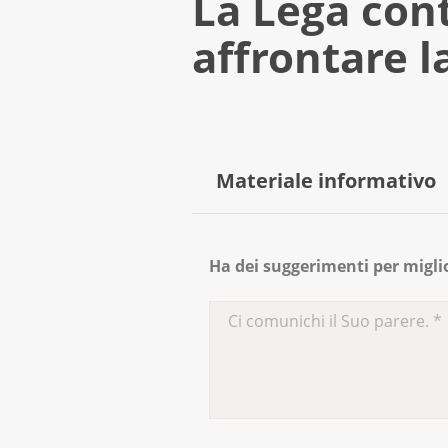
La Lega contr
affrontare la
Materiale informativo
Opuscolo - Cancro: le sfid
Ha dei suggerimenti per migli
Opuscolo - La mia collega,
Opuscolo - Una collaborat
Opuscolo - Rientrare nell
Opuscolo - Conciliare il lav
Opuscolo - Lutto nel mon