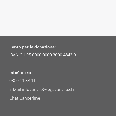
s Cancer (in inglese)
gue has Cancer (in inglese)
ryday Professional Life (in inglese)
Conto per la donazione:
IBAN CH 95 0900 0000 3000 4843 9
InfoCancro
0800 11 88 11
E-Mail
infocancro@legacancro.ch
Chat
Cancerline