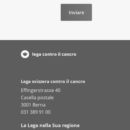
Opuscolo - An Employee ha
Opuscolo - My Work Collea
Opuscolo - Back to My Eve
Lega svizzera contro il cancro
Effingerstrasse 40
Casella postale
3001 Berna
031 389 91 00
La Lega nella Sua regione