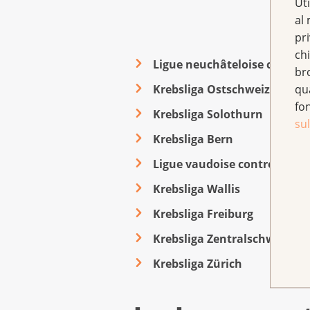
Uti
al 
pr
chi
Ligue neuchâteloise contre l
br
qu
Krebsliga Ostschweiz
fo
Krebsliga Solothurn
sul
Krebsliga Bern
Ligue vaudoise contre le can
Krebsliga Wallis
Krebsliga Freiburg
Krebsliga Zentralschweiz
Krebsliga Zürich