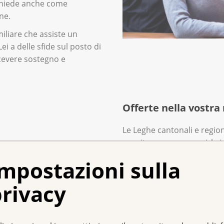
 chiede anche come
ne.
liare che assiste un
i a delle sfide sul posto di
icevere sostegno e
Offerte nella vostra
Le Leghe cantonali e regiona
seguito possono seguirla i
cercare soluzioni insieme a
mpostazioni sulla
specifiche intorno al tema
vostra lega cantonale o reg
rivacy
saperne di più.