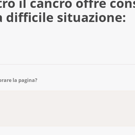
o il cancro offre consi
 difficile situazione:
e da affrontare sul posto di lavoro. Una guida per i dipen
orare la pagina?
 il mio collega ha il cancro
rice, un collaboratore ha il cancro
a quotidianità lavorativa
oro e l’attività di as­si­stenza
do del lavoro