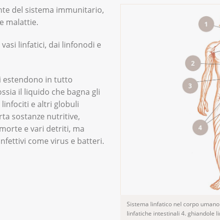
ante del sistema immunitario,
le malattie.
asi linfatici, dai linfonodi e
 si estendono in tutto
ssia il liquido che bagna gli
linfociti e altri globuli
rta sostanze nutritive,
morte e vari detriti, ma
fettivi come virus e batteri.
Sistema linfatico nel corpo umano 1
linfatiche intestinali 4. ghiandole l