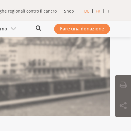
ghe regionali contro il cancro
Shop
DE
FR
IT
iamo
Fare una donazione