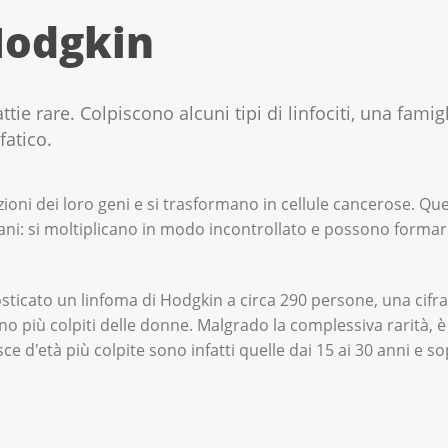
Hodgkin
tie rare. Colpiscono alcuni tipi di linfociti, una famig
fatico.
razioni dei loro geni e si trasformano in cellule cancerose. Q
i sani: si moltiplicano in modo incontrollato e possono formar
sticato un linfoma di Hodgkin a circa 290 persone, una cifr
sono più colpiti delle donne. Malgrado la complessiva rarità, 
asce d'età più colpite sono infatti quelle dai 15 ai 30 anni e s