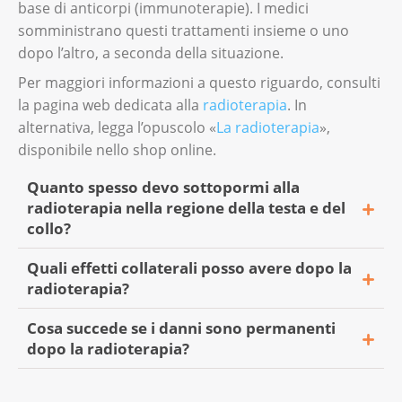
base di anticorpi (immunoterapie). I medici
La ricostruzione chirurgica è importante:
somministrano questi trattamenti insieme o uno
dopo l’altro, a seconda della situazione.
per migliorare la qualità della Sua vita;
Per maggiori informazioni a questo riguardo, consulti
per tornare alle attività quotidiane.
la pagina web dedicata alla
radioterapia
. In
alternativa, legga l’opuscolo «
La radioterapia
»,
disponibile nello shop online.
Quanto spesso devo sottopormi alla
radioterapia nella regione della testa e del
collo?
Quali effetti collaterali posso avere dopo la
La frequenza della radioterapia dipende da:
radioterapia?
quale tipo di cancro Lei ha;
Cosa succede se i danni sono permanenti
Gli effetti collaterali più comuni sono:
quanto è avanzato;
dopo la radioterapia?
irritazione o arrossamento della pelle;
obiettivo del trattamento (eliminare il
Alcuni effetti collaterali della radioterapia
tumore, evitare che ritorni, facilitarne la
secchezza delle fauci;