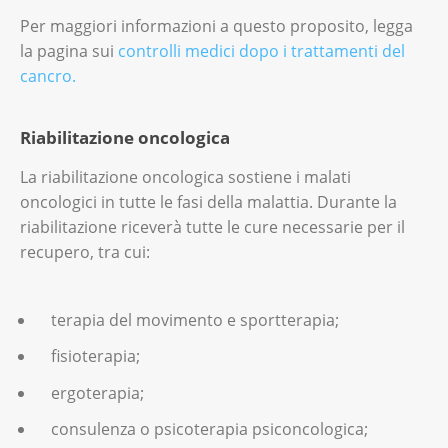
indesiderati, può tornare a casa.
Per maggiori informazioni a questo proposito, legga
Per maggiori informazioni, legga gli opuscoli
la pagina sui
controlli medici dopo i trattamenti del
«
La radioterapia
», «
Medicinali contro il
cancro
.
cancro
», «
Vivere senza laringe
».
Riabilitazione oncologica
La riabilitazione oncologica sostiene i malati
oncologici in tutte le fasi della malattia. Durante la
riabilitazione riceverà tutte le cure necessarie per il
recupero, tra cui:
terapia del movimento e sportterapia;
fisioterapia;
ergoterapia;
consulenza o psicoterapia psiconcologica;