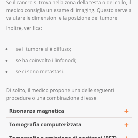
Se il cancro si trova nella zona della testa o del collo, il
medico consiglia un esame di imaging. Questo serve a
valutare le dimensioni e la posizione del tumore.
Inoltre, verifica:
se il tumore si è diffuso;
se ha coinvolto i linfonodi;
se ci sono metastasi.
Di solito, il medico propone una delle seguenti
procedure o una combinazione di esse.
Risonanza magnetica
Tomografia computerizzata
La risonanza magnetica è un esame che usa i
campi magnetici per creare immagini
Tomografia a emissione di positroni (PET)