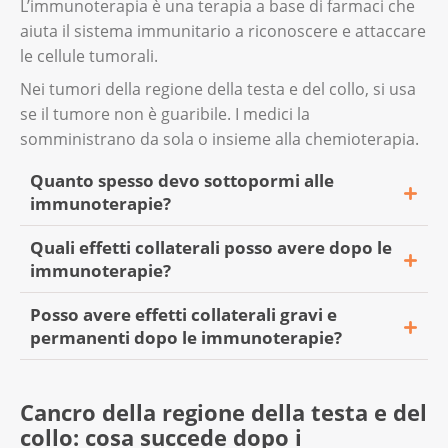
L’immunoterapia è una terapia a base di farmaci che
Per maggiori informazioni, legga l’opuscolo
stanchezza persistente;
aiuta il sistema immunitario a riconoscere e attaccare
«
Cancro e neuropatia periferica
», disponibile
le cellule tumorali.
nausea;
nello shop online.
Nei tumori della regione della testa e del collo, si usa
diarrea.
se il tumore non è guaribile. I medici la
Legga di più sulla
chemioterapia
. In
somministrano da sola o insieme alla chemioterapia.
alternativa, legga l’opuscolo «
Medicinali
Nella maggior parte dei casi, i medici hanno
contro il cancro
», disponibile nello shop
delle soluzioni efficaci contro gli effetti
Quanto spesso devo sottopormi alle
online.
collaterali. Pertanto, se Lei ha dei disturbi
immunoterapie?
dopo il trattamento, contatti la Sua équipe
Quali effetti collaterali posso avere dopo le
curante.
La durata delle immunoterapie dipende da
immunoterapie?
diversi fattori e varia da persona a persona.
Per ulteriori informazioni, legga la pagina
Dipende da:
Posso avere effetti collaterali gravi e
sulle
terapie mirate
. In alternativa, legga
Gli effetti collaterali più comuni dopo le
permanenti dopo le immunoterapie?
tipo e stadio del tumore;
l'opuscolo «
Medicinali contro il cancro
».
immunoterapie sono:
tipo di farmaco che Lei assume e in quale
diarrea;
Sì. In casi rari, le immunoterapie possono
dosaggio;
Cancro della regione della testa e del
causare disturbi permanenti. Si tratta, per
stanchezza persistente;
collo: cosa succede dopo i
esempio, di:
come il Suo corpo reagisce