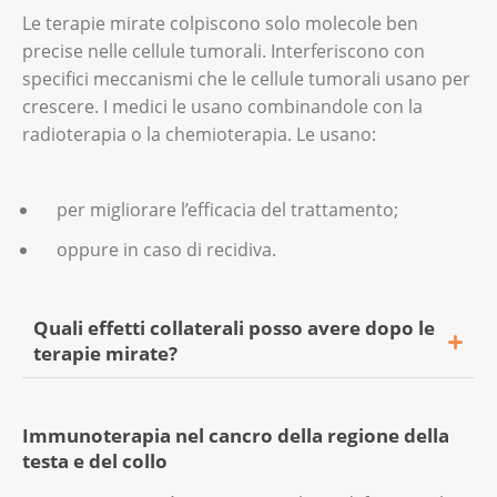
quanto è avanzato;
Le terapie mirate colpiscono solo molecole ben
perdita di capelli;
precise nelle cellule tumorali. Interferiscono con
i farmaci che sta assumendo;
nausea;
specifici meccanismi che le cellule tumorali usano per
come il Suo corpo reagisce al
crescere. I medici le usano combinandole con la
stanchezza;
trattamento;
radioterapia o la chemioterapia. Le usano:
alterazioni o infiammazioni della pelle e
il Suo stato di salute generale.
delle mucose;
per migliorare l’efficacia del trattamento;
alterazione del gusto.
La durata totale dei cicli di chemioterapia è
oppure in caso di recidiva.
normalmente di 6-9 settimane. Tuttavia, può
In alcuni casi, la chemioterapia può causare
variare a seconda delle necessità.
danni permanenti ai reni, ai nervi
Quali effetti collaterali posso avere dopo le
(neuropatia periferica) o all’udito. Nella
terapie mirate?
maggior parte dei casi i medici hanno delle
soluzioni efficaci contro gli effetti collaterali.
I principali effetti collaterali delle terapie
Pertanto, se Lei ha dei disturbi dopo la
Immunoterapia nel cancro della regione della
mirate nell’area testa-collo sono:
chemioterapia, contatti la Sua équipe
testa e del collo
curante.
eruzioni cutanee;