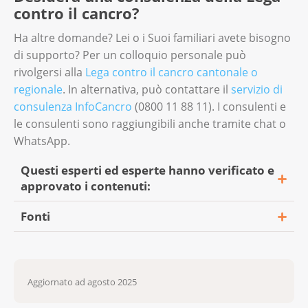
logopedista. Il logopedista è specializzato nel
contro il cancro?
dall’otorinolaringoiatra. La riabilitazione e la
trattamento:
sua durata variano a seconda del tipo e della
Ha altre domande? Lei o i Suoi familiari avete bisogno
dei disturbi del linguaggio;
gravità del disturbo.
di supporto? Per un colloquio personale può
della comunicazione;
rivolgersi alla
Lega contro il cancro cantonale o
Durante la riabilitazione, l’otorino controllerà
regionale
. In alternativa, può contattare il
servizio di
della deglutizione.
il Suo udito e deciderà se Lei ha bisogno di
consulenza InfoCancro
(0800 11 88 11). I consulenti e
apparecchi acustici. Dopodiché gli specialisti
le consulenti sono raggiungibili anche tramite chat o
per i sistemi uditivi (per esempio Amplifon)
WhatsApp.
La assisteranno nella scelta e assistenza
dell’apparecchio acustico che fa al caso Suo.
Questi esperti ed esperte hanno verificato e
approvato i contenuti:
Fonti
Dr. med. Espeli Vittoria, specialista in
oncologia medica e viceprimario del
Diagnose von Kopf-Hals-Tumoren. (n.d.).
Servizio di oncologia medica presso
Consultato il 7 gennaio
l’Istituto Oncologico della Svizzera italiana
Aggiornato ad agosto 2025
2025:
https://www.krebsgesellschaft.de/onko-
dell’Ente Ospedaliero Cantonale
internetportal/basis-informationen-