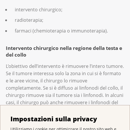
intervento chirurgico;
radioterapia;
farmaci (chemioterapia o immunoterapia).
Intervento chirurgico nella regione della testa e
del collo
L’obiettivo dell’intervento è rimuovere l’intero tumore.
Se il tumore interessa solo la zona in cui si è formato
e le aree vicine, il chirurgo lo rimuove
completamente. Se si è diffuso ai linfonodi del collo, il
chirurgo rimuove sia il tumore sia i linfonodi. In alcuni
casi, il chirurgo può anche rimuovere i linfonodi del
collo per motivi precauzionali. Questo può succedere
anche se i linfonodi non sono malati.
Impostazioni sulla privacy
Per maggiori informazioni sull’intervento chirurgico,
Utilizziamo i cookie per ottimizzare il nostro sito web e