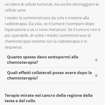
uccidere le cellule tumorali, ma anche danneggiare le
cellule sane.
I medici la somministrano da sola o insieme alla
radioterapia. Da sola, se il tumore ricompare dopo
l’operazione o se ci sono metastasi. Se il tumore non è
più operabile, di solito i medici somministrano la
chemioterapia insieme con la radioterapia o in
sequenza.
Quanto spesso devo sottopormi alla
chemioterapia?
Quali effetti collaterali posso avere dopo la
Normalmente, la chemioterapia per i tumori
chemioterapia?
della testa e del collo avviene per cicli, ogni 1,
2 o 3 settimane. La durata e l’intervallo tra i
La chemioterapia può causare effetti
cicli di chemioterapia dipendono da:
Terapie mirate nel cancro della regione della
collaterali. La loro intensità e durata variano
testa e del collo
il tipo di tumore che Lei ha;
da persona a persona. I principali sono: