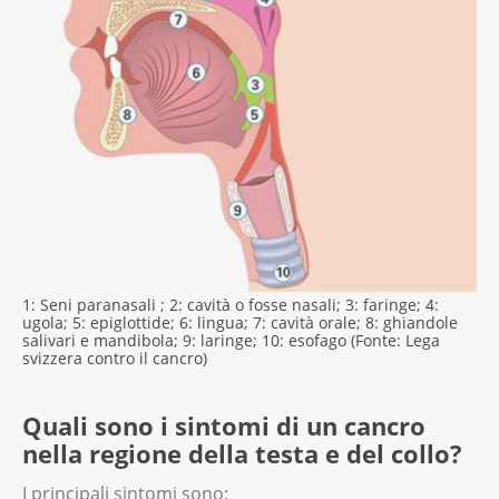
1: Seni paranasali ; 2: cavità o fosse nasali; 3: faringe; 4:
ugola; 5: epiglottide; 6: lingua; 7: cavità orale; 8: ghiandole
salivari e mandibola; 9: laringe; 10: esofago (Fonte: Lega
svizzera contro il cancro)
Quali sono i sintomi di un cancro
nella regione della testa e del collo?
I principali sintomi sono: