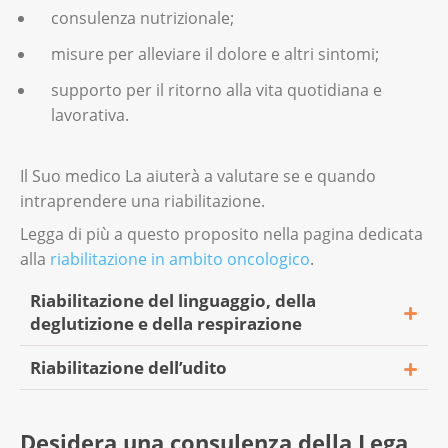
consulenza nutrizionale;
misure per alleviare il dolore e altri sintomi;
supporto per il ritorno alla vita quotidiana e
lavorativa.
Il Suo medico La aiuterà a valutare se e quando
intraprendere una riabilitazione.
Legga di più a questo proposito nella pagina dedicata
alla
riabilitazione in ambito oncologico
.
Riabilitazione del linguaggio, della
deglutizione e della respirazione
Riabilitazione dell’udito
Se dopo il trattamento Lei ha difficoltà a
deglutire, respirare o parlare, il medico può
Se il trattamento ha causato problemi al Suo
prescriverle un trattamento da una o un
Desidera una consulenza della Lega
udito, il medico può prescriverle una visita