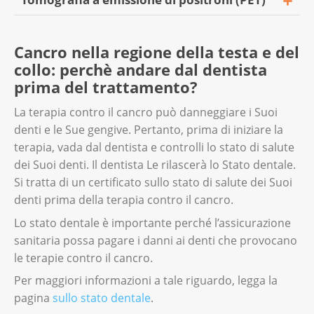
La tomografia computerizzata è un esame
dettagliate della testa e del collo. Lo fa senza
che usa raggi X per creare immagini del
usare radiazioni.
La PET è un esame in cui il tecnico di
corpo. Serve a capire quanto è esteso il
Cancro nella regione della testa e del
radiologia inietta in vena una sostanza simile
tumore e se questo ha raggiunto ossa,
In alcuni casi, per vedere con precisione le
collo: perchè andare dal dentista
allo zucchero. Questa è leggermente
polmoni o cervello.
zone dove cresce il tumore, il personale di
prima del trattamento?
radioattiva e si accumula nelle cellule
radiologia può iniettarle un liquido di
tumorali attive. La PET è un esame indolore e
Per vedere con più precisione dove cresce il
contrasto in vena. Di solito, l’esame di
La terapia contro il cancro può danneggiare i Suoi
dura generalmente tra 30 e 60 minuti.
tumore, il personale di radiologia può
risonanza magnetica può durare tra 30 e 60
denti e le Sue gengive. Pertanto, prima di iniziare la
iniettarle un liquido di contrasto in vena. La
minuti e non fa male.
terapia, vada dal dentista e controlli lo stato di salute
La PET si usa anche dopo la terapia per
tomografia computerizzata può
dei Suoi denti. Il dentista Le rilascerà lo Stato dentale.
controllare se il tumore è tornato (recidiva).
generalmente durare fino a circa 20 minuti.
Si tratta di un certificato sullo stato di salute dei Suoi
denti prima della terapia contro il cancro.
Lo stato dentale è importante perché l’assicurazione
sanitaria possa pagare i danni ai denti che provocano
le terapie contro il cancro.
Per maggiori informazioni a tale riguardo, legga la
pagina
sullo stato dentale
.