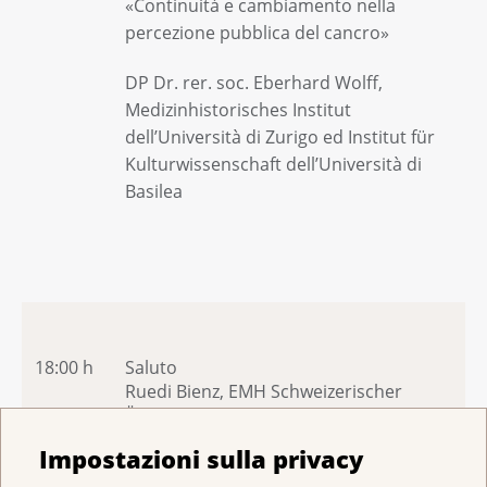
«Continuità e cambiamento nella
percezione pubblica del cancro»
DP Dr. rer. soc. Eberhard Wolff,
Medizinhistorisches Institut
dell’Università di Zurigo ed Institut für
Kulturwissenschaft dell’Università di
Basilea
18:00 h
Saluto
Ruedi Bienz, EMH Schweizerischer
Ärzteverlag e Verlag Schwabe, Basilea
Impostazioni sulla privacy
«Oncogeni o malattia della civiltà? Uno