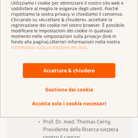
sguardo alla storia del cancro»
Utilizziamo i cookie per ottimizzare il nostro sito web e
Prof. Dr. phil. Martin Lengwiler,
soddisfare al meglio le esigenze degli utenti. Poiché
Historisches Seminar dell’Università di
rispettiamo la vostra privacy, vi chiediamo il consenso.
Cliccando su «Accettare & chiudere», accettate la
Basilea
registrazione dei cookie nel vostro browser. È possibile
modificare le impostazioni dei cookie in qualsiasi
Discussione
momento nelle «Impostazioni sulla privacy» (link in
Partecipanti:
fondo alla pagina).Ulteriori informazioni nella nostra
informativa sulla protezione dei dati
.
Daniel Kauz, lic. phil. hist., fokus AG
für Wissen und Organisation, Zurigo
DP Dr. med. lic. phil. Iris Ritzmann,
Accettare & chiudere
Medizinhistorisches Institut und
Museum der Universität Zürich
Gestione dei cookie
Prof. Dr. med. Jakob R. Passweg,
Presidente della Lega svizzera
Accetta solo i cookie necessari
contro il cancro
Prof. Dr. med. Thomas Cerny,
Presidente della Ricerca svizzera
contro il cancro