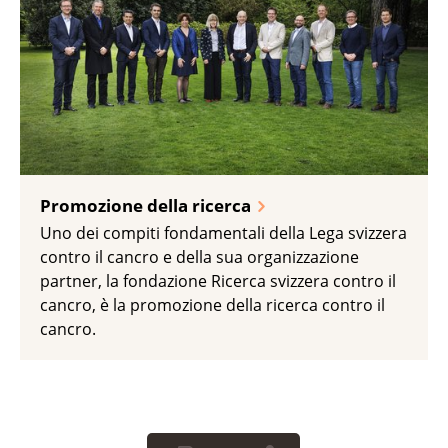
della cura e /sulle spese sanitarie? La ricerca
popolazione.
sull’assistenza sanitaria indaga i modi in cui
le persone vengono assistite con prodotti e
servizi riferiti alla salute, ponendo al centro
dell’attenzione soprattutto la qualità, l’utilità
e i costi delle cure mediche.
Promozione della ricerca
Uno dei compiti fondamentali della Lega svizzera
contro il cancro e della sua organizzazione
partner, la fondazione Ricerca svizzera contro il
cancro, è la promozione della ricerca contro il
cancro.