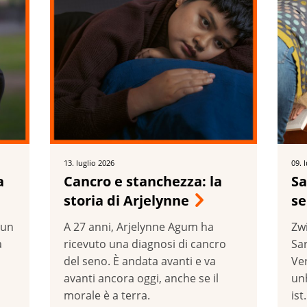
13. luglio 2026
09. 
a
Cancro e stanchezza: la
Sa
storia di Arjelynne
se
 un
A 27 anni, Arjelynne Agum ha
Zw
a
ricevuto una diagnosi di cancro
Sar
del seno. È andata avanti e va
Ve
avanti ancora oggi, anche se il
un
morale è a terra.
ist.