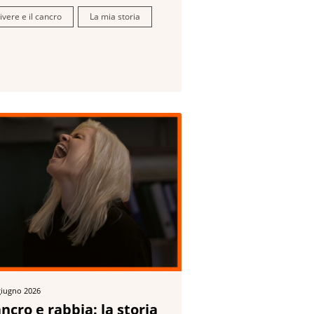
ivere e il cancro
La mia storia
giugno 2026
ncro e rabbia: la storia