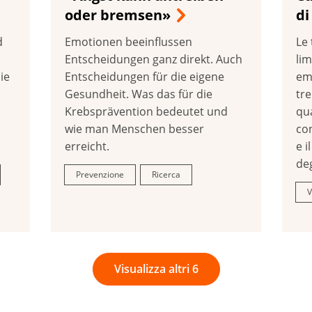
oder bremsen»
d
d
Emotionen beeinflussen
Le
Entscheidungen ganz direkt. Auch
lim
ie
Entscheidungen für die eigene
em
Gesundheit. Was das für die
tr
Krebsprävention bedeutet und
qua
wie man Menschen besser
co
erreicht.
e i
deg
Prevenzione
Ricerca
V
Visualizza altri 6