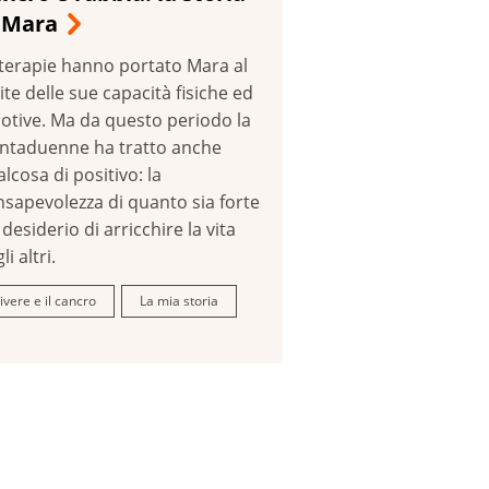
i Mara
 terapie hanno portato Mara al
ite delle sue capacità fisiche ed
otive. Ma da questo periodo la
entaduenne ha tratto anche
lcosa di positivo: la
nsapevolezza di quanto sia forte
l desiderio di arricchire la vita
li altri.
ivere e il cancro
La mia storia