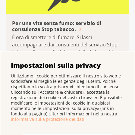
Per una vita senza fumo: servizio di
consulenza Stop tabacco.
È ora di smettere di fumare! Si lasci
accompagnare dai consulenti del servizio Stop
tabacco. Saranno lieti di consigliarla in ogni fase
del Suo percorso.
Impostazioni sulla privacy
Utilizziamo i cookie per ottimizzare il nostro sito web e
Ciò che mi ha aiutato di più sono stati i
soddisfare al meglio le esigenze degli utenti. Poiché
cerotti alla nicotina e la consulente di Stop
rispettiamo la vostra privacy, vi chiediamo il consenso.
tabacco. Grazie di cuore!
Cliccando su «Accettare & chiudere», accettate la
Anonimo
registrazione dei cookie nel vostro browser. È possibile
modificare le impostazioni dei cookie in qualsiasi
momento nelle «Impostazioni sulla privacy» (link in
fondo alla pagina).Ulteriori informazioni nella nostra
informativa sulla protezione dei dati
.