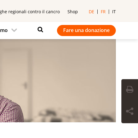
ghe regionali contro il cancro
Shop
DE
FR
IT
iamo
Fare una donazione