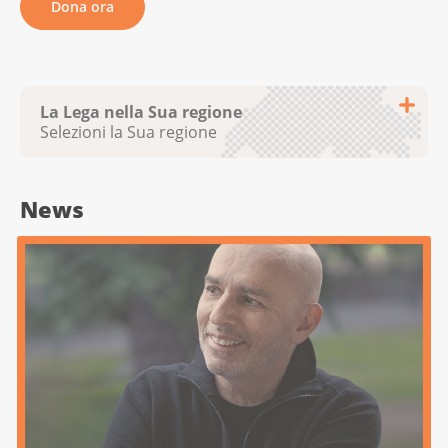
Dona ora
La Lega nella Sua regione
Selezioni la Sua regione
News
Krebsliga Aargau
Krebsliga beider Basel
Krebsliga Bern
Ligue fribourgeoise contre le cancer
Ligue genevoise contre le cancer
Krebsliga Graubünden
Ligue jurassienne contre le cancer
Ligue neuchâteloise contre le cancer