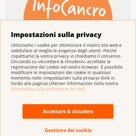
Impostazioni sulla privacy
Utilizziamo i cookie per ottimizzare il nostro sito web e
soddisfare al meglio le esigenze degli utenti. Poiché
Consulenza e sostegno
rispettiamo la vostra privacy, vi chiediamo il consenso.
Cliccando su «Accettare & chiudere», accettate la
Ha domande sul cancro? Chiami InfoCancro o
registrazione dei cookie nel vostro browser. È possibile
chiedete consiglio a una lega contro il cancro.
modificare le impostazioni dei cookie in qualsiasi
momento nelle «Impostazioni sulla privacy» (link in
fondo alla pagina).Ulteriori informazioni nella nostra
informativa sulla protezione dei dati
.
Accettare & chiudere
Gestione dei cookie