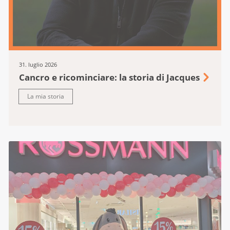
Krebsliga Ostschweiz
Krebsliga Schaffhausen
Krebsliga Solothurn
Thurgauische Krebsliga
31. luglio 2026
Lega cancro Ticino
Cancro e ricominciare: la storia di Jacques
Ligue vaudoise contre le cancer
La mia storia
Ligue valaisanne contre le cancer
Krebsliga Zentralschweiz
Krebsliga Zürich